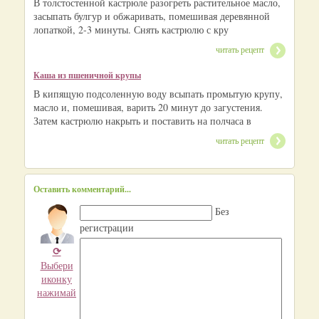
В толстостенной кастрюле разогреть растительное масло,
засыпать булгур и обжаривать, помешивая деревянной
лопаткой, 2-3 минуты. Снять кастрюлю с кру
читать рецепт
Каша из пшеничной крупы
В кипящую подсоленную воду всыпать промытую крупу,
масло и, помешивая, варить 20 минут до загустения.
Затем кастрюлю накрыть и поставить на полчаса в
читать рецепт
Оставить комментарий...
Без
регистрации
⟳
Выбери
иконку
нажимай