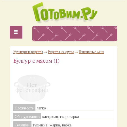
Кулинарные рецепты
→
Рецепты из крупы
→
Пшеничные каши
Булгур с мясом (I)
Сложность:
легкo
Оборудование:
кастрюля, скороварка
Техники:
тушение, жарка, варка