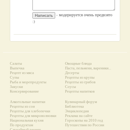
- модерируется очень предвзято
:)
Салаты
Овощные блюда
Выпечка
Паста, пельмени, вареники...
Рецепт из мяса
Десерты
Супы
Рецепты из крупы
Рыба и морепродукты
Рецепты из грибов
Закуски
Соусы
Консервирование
Рецепты напитков
Алкогольные напитки
Кулинарный форум
Рецепты из сои
Библиотека
Рецепты для хлебопечки
Энциклопедия
Рецепты для микроволновки
Реклама на сайте
Национальная кухня
Гороскопы на 2010 год
По продуктам
Путешествия по России
Случайный рецепт