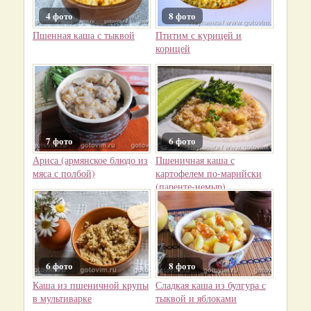
4 фото
8 фото
Пшенная каша с тыквой
Птитим с курицей и
корицей
7 фото
6 фото
Ариса (армянское блюдо из
Пшеничная каша с
мяса с полбой)
картофелем по-марийски
(паренте-немыр)
6 фото
8 фото
Каша из пшеничной крупы
Сладкая каша из булгура с
в мультиварке
тыквой и яблоками