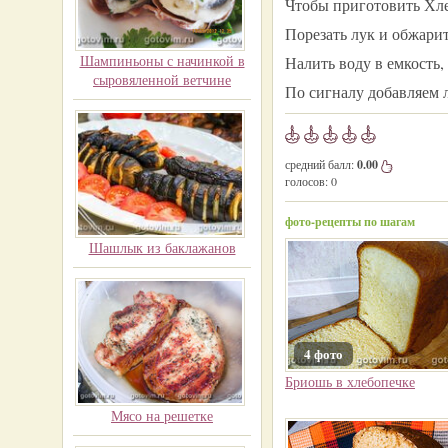
Чтобы приготовить Хле
Порезать лук и обжарит
Шампиньоны с начинкой в
Налить воду в емкость,
сыровяленной ветчине
По сигналу добавляем 
средний балл:
0.00
голосов:
0
фото-рецепты по шагам
Шашлык из баклажанов
4 фото
Бриошь в хлебопечке
Мясо на решетке