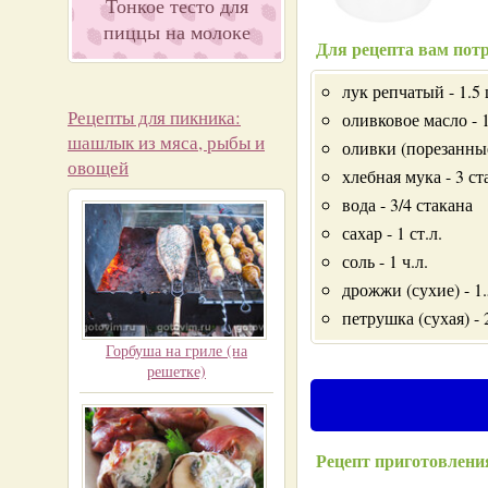
Тонкое тесто для
пиццы на молоке
Для рецепта вам потр
лук репчатый - 1.5 
Рецепты для пикника:
оливковое масло - 1
шашлык из мяса, рыбы и
оливки (порезанные
овощей
хлебная мука - 3 ст
вода - 3/4 стакана
сахар - 1 ст.л.
соль - 1 ч.л.
дрожжи (сухие) - 1.
петрушка (сухая) - 2
Горбуша на гриле (на
решетке)
Рецепт приготовлени