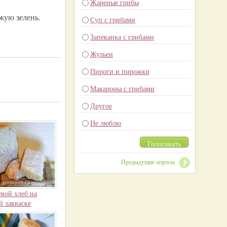
Жареные грибы
жую зелень.
Суп с грибами
Запеканка с грибами
Жульен
Пироги и пирожки
Макароны с грибами
Другое
Не люблю
Голосовать
Предыдущие опросы
вой хлеб на
 закваске