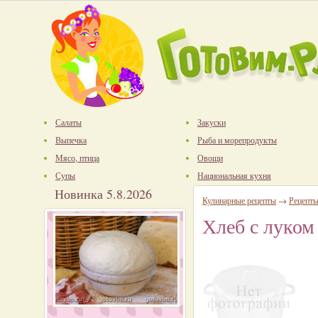
Салаты
Закуски
Выпечка
Рыба и морепродукты
Мясо, птица
Овощи
Супы
Национальная кухня
Новинка 5.8.2026
Кулинарные рецепты
→
Рецепты
Хлеб с луком