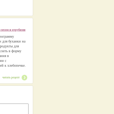
улесом и отрубями
рограмму
и для буханки на
продукты для
узить в форму
ания в
ии с
ей к хлебопечке.
читать рецепт