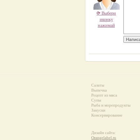
⟳
Выбери
иконку
нажимай
Салаты
Выпечка
Рецепт из мяса
Супы
Рыба и морепродукты
Закуски
Консервирование
Дизайн сайта:
Orangelabel.ru