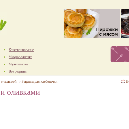
Консервирование
Микроволновка
Мультиварка
Все рецепты
 c техникой
→
Рецепты для хлебопечки
П
 и оливками