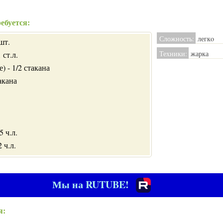
ебуется:
Сложность:
легкo
шт.
Техники:
жарка
 ст.л.
) - 1/2 стакана
акана
5 ч.л.
 ч.л.
Мы на RUTUBE!
я: