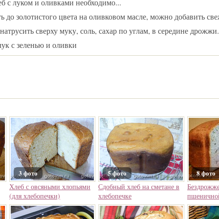
б с луком и оливками необходимо...
ь до золотистого цвета на оливковом масле, можно добавить све
 натрусить сверху муку, соль, сахар по углам, в середине дрожжи.
лук с зеленью и оливки
3 фото
5 фото
8 фото
Хлеб с овсяными хлопьями
Сдобный хлеб на сметане в
Бездрожже
(для хлебопечки)
хлебопечке
пшеничной