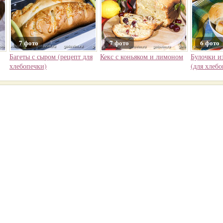
7 фото
7 фото
6 фото
Багеты с сыром (рецепт для
Кекс с коньяком и лимоном
Булочки из
хлебопечки)
(для хлебо