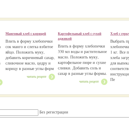
Манговый хлеб с корицей
Картофельный хлеб с сухой
Хлеб с герк
аджикой
Влить в форму хлебопечки
Выбрать п
Влить в форму хлебопечки
а
сок манго и слегка взбитое
хлебопечк
330 мл воды и растительное
яйцо. Положить муку,
1 кг. Все 
масло. Положить муку,
добавить коричневый сахар,
хлеба загр
картофельное пюре и сухие
в
сливочное масло, цедру и
для выпек
сливки. Добавить соль и
корицу в разные углы форм
соответств
сахар в разные углы формы.
инструкци
читать рецепт
Пе
читать рецепт
Без регистрации