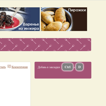
Ctrl
D
ечать
Комментарии
Добавь в закладки
+