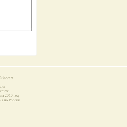
й форум
а
дия
 сайте
на 2010 год
ия по России