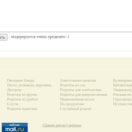
- модерируется очень предвзято :)
Овощные блюда
Алкогольные напитки
Кулинарны
Паста, пельмени, вареники...
Рецепты из сои
Библиотек
Десерты
Рецепты для хлебопечки
Энциклопе
Рецепты из крупы
Рецепты для микроволновки
Реклама на
Рецепты из грибов
Национальная кухня
Гороскопы 
Соусы
По продуктам
Путешеств
Рецепты напитков
Случайный рецепт
Change privacy settings