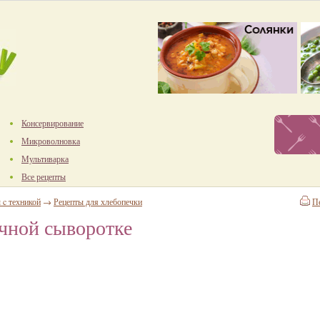
Консервирование
Микроволновка
Мультиварка
Все рецепты
 c техникой
→
Рецепты для хлебопечки
П
чной сыворотке