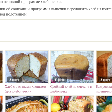
по основной программе хлебопечки.
чки об окончании программы выпечки переложить хлеб из конте
под полотенцем.
3 фото
5 фото
8 фото
Хлеб с овсяными хлопьями
Сдобный хлеб на сметане в
Бездрожже
(для хлебопечки)
хлебопечке
пшеничной