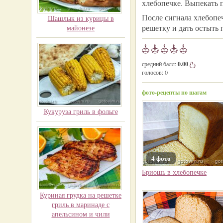
хлебопечке. Выпекать 
После сигнала хлебопе
Шашлык из курицы в
решетку и дать остыть 
майонезе
средний балл:
0.00
голосов:
0
фото-рецепты по шагам
Кукуруза гриль в фольге
4 фото
Бриошь в хлебопечке
Куриная грудка на решетке
гриль в маринаде с
апельсином и чили