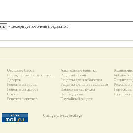
- модерируется очень предвзято :)
Овощные блюда
Алкогольные напитки
Кулинарны
Паста, пельмени, вареники...
Рецепты из сои
Библиотек
Десерты
Рецепты для хлебопечки
Энциклопе
Рецепты из крупы
Рецепты для микроволновки
Реклама на
Рецепты из грибов
Национальная кухня
Гороскопы 
Соусы
По продуктам
Путешеств
Рецепты напитков
Случайный рецепт
Change privacy settings