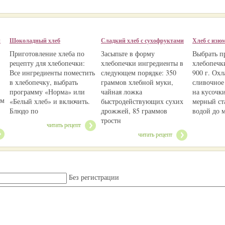
й
Шоколадный хлеб
Сладкий хлеб с сухофруктами
Хлеб с изю
Приготовление хлеба по
Засыпьте в форму
Выбрать п
рецепту для хлебопечки:
хлебопечки ингредиенты в
хлебопечк
Все ингредиенты поместить
следующем порядке: 350
900 г. Ох
в хлебопечку, выбрать
граммов хлебной муки,
сливочное
программу «Норма» или
чайная ложка
на кусочк
им
«Белый хлеб» и включить.
быстродействующих сухих
мерный ст
Блюдо по
дрожжей, 85 граммов
водой до 
тростн
читать рецепт
читать рецепт
Без регистрации