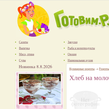
Салаты
Закуски
Выпечка
Рыба и морепродукты
Мясо, птица
Овощи
Супы
Национальная кухня
Новинка 8.8.2026
Кулинарные рецепты
→
Рецепты
Хлеб на моло