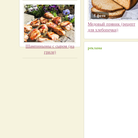
5 фото
Медовый пряник (рецепт
для хлебопечки)
Шампиньоны с сыром (на
реклама
гриле)