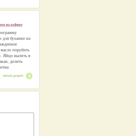
мом на кефире
рограмму
и для буханки на
лажденное
 масло порубить
и. Яйцо вылить в
акан, долить
метки
читать рецепт