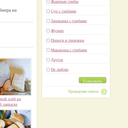
Жареные грибы
йнера на
Суп с грибами
Запеканка с грибами
Жульен
Пироги и пирожки
Макароны с грибами
Другое
Не люблю
Голосовать
Предыдущие опросы
вой хлеб на
 закваске