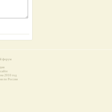
й форум
а
дия
 сайте
на 2010 год
ия по России