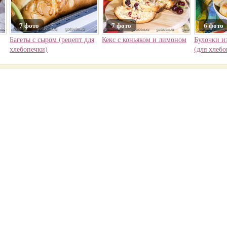
7 фото
7 фото
6 фото
Багеты с сыром (рецепт для
Кекс с коньяком и лимоном
Булочки из
хлебопечки)
(для хлебо