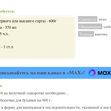
ебуется:
Сложность:
легкo
рвого или высшего сорта) - 600г
Оборудование:
хлеб
 - 370 мл
5 ч.л.
Техники:
выпечка
- 1 ст.л.
писывайтесь на наш канал в «MAX»!
я:
б на молочной сыворотке необходимо...
бопечки для буханки на 900 г.
ы в форму для выпекания в последовательности, указанной в инс