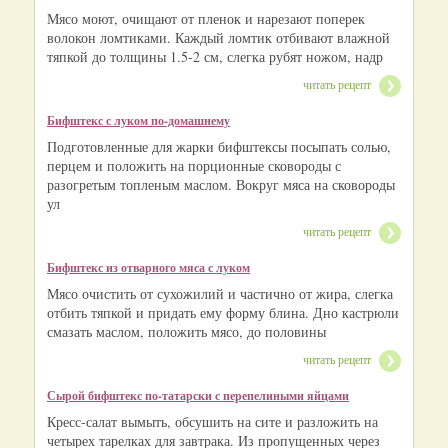
Мясо моют, очищают от пленок и нарезают поперек
волокон ломтиками. Каждый ломтик отбивают влажной
тяпкой до толщины 1.5-2 см, слегка рубят ножом, надр
читать рецепт
Бифштекс с луком по-домашнему
Подготовленные для жарки бифштексы посыпать солью,
перцем и положить на порционные сковороды с
разогретым топленым маслом. Вокруг мяса на сковороды
ул
читать рецепт
Бифштекс из отварного мяса с луком
Мясо очистить от сухожилий и частично от жира, слегка
отбить тяпкой и придать ему форму блина. Дно кастрюли
смазать маслом, положить мясо, до половины
читать рецепт
Сырой бифштекс по-татарски с перепелиными яйцами
Кресс-салат вымыть, обсушить на сите и разложить на
четырех тарелках для завтрака. Из пропущенных через