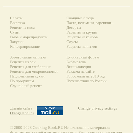
Салаты
Овощные блюда
Выпечка
Паста, пельмени, вареники...
Рецепт из мяса
Десерты
Супы
Рецепты из крупы
Рыба и морепродукты
Рецепты из грибов
Закуски
Соусы
Консервирование
Рецепты напитков
Алкогольные напитки
Кулинарный форум
Рецепты из сои
Библиотека
Рецепты для хлебопечки
Энциклопедия
Рецепты для микроволновки
Реклама на сайте
Национальная кухня
Гороскопы на 2010 год
По продуктам
Путешествия по России
Случайный рецепт
Дизайн сайта:
Change privacy settings
Orangelabel.ru
© 2000-2023 Сooking-Book.RU Использование материалов
фотографии, статей и др. не допускается без разрешения редакции