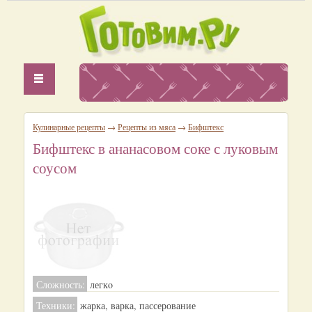
Кулинарные рецепты
→
Рецепты из мяса
→
Бифштекс
Бифштекс в ананасовом соке с луковым
соусом
Сложность:
легкo
Техники:
жарка, варка, пассерование