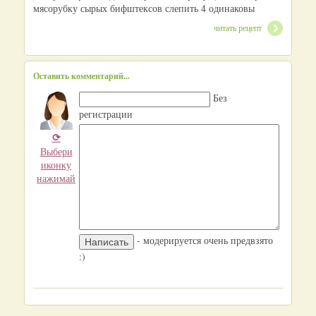
мясорубку сырых бифштексов слепить 4 одинаковы
читать рецепт
Оставить комментарий...
Без
регистрации
⟳
Выбери
иконку
нажимай
- модерируется очень предвзято
:)