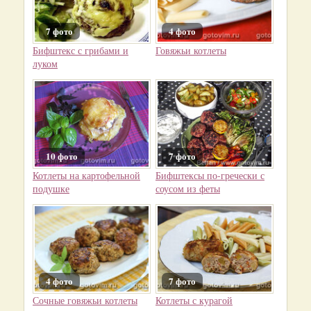
7 фото
4 фото
Бифштекс с грибами и
Говяжьи котлеты
луком
10 фото
7 фото
Котлеты на картофельной
Бифштексы по-гречески с
подушке
соусом из феты
4 фото
7 фото
Сочные говяжьи котлеты
Котлеты с курагой