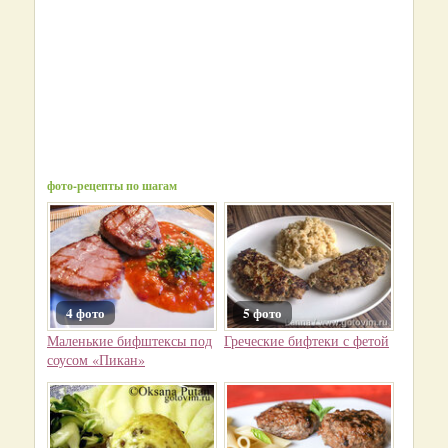
фото-рецепты по шагам
4 фото
5 фото
Маленькие бифштексы под
Греческие бифтеки с фетой
соусом «Пикан»