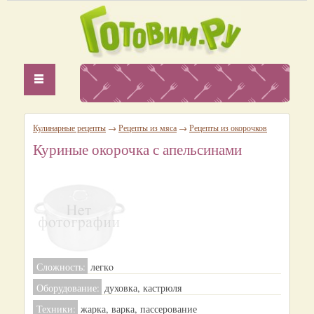
Кулинарные рецепты
→
Рецепты из мяса
→
Рецепты из окорочков
Куриные окорочка с апельсинами
Сложность:
легкo
Оборудование:
духовка, кастрюля
Техники:
жарка, варка, пассерование