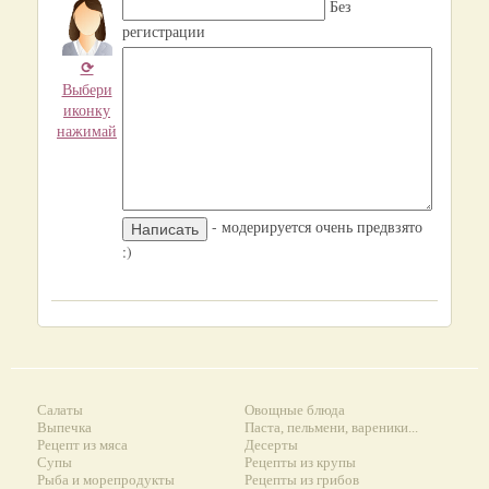
Без
регистрации
⟳
Выбери
иконку
нажимай
- модерируется очень предвзято
:)
Салаты
Овощные блюда
Выпечка
Паста, пельмени, вареники...
Рецепт из мяса
Десерты
Супы
Рецепты из крупы
Рыба и морепродукты
Рецепты из грибов