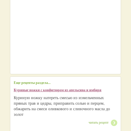
Еще рецепты раздела...
Куриные ножки с конфитюром из апельсина и имбиря
Куриную ножку натереть смесью из измельченных
пряных трав и цедры, приправить солью и перцем,
обжарить на смеси оливкового и сливочного масла до
золот
читать рецепт