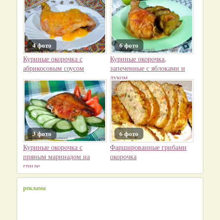
4 фото
6 фото
Куриные окорочка с
Куриные окорочка,
абрикосовым соусом
запеченные с яблоками и
луком
3 фото
6 фото
Куриные окорочка с
Фаршированные грибами
пряным маринадом на
окорочка
гриле
реклама