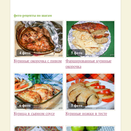
фото-рецепты по шагам
4 фото
5 фото
Куриные окорочка с пивом
Фаршированные куриные
окорочка
6 фото
5 фото
Курица в сырном соусе
Куриные ножки в тесте