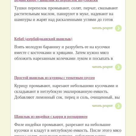
Тушки перепелок промывают, солят, перчат, смазывают
растительным маслом, панируют в муке, надевают на
шампуры и жарят над раскаленными углями до готов
читать рецепт
Кебаб (азербайджанский шашлык)
Взять молодую баранину и разрубить ее на кусочки
вместе с косточками и хрящами. Затем нужно мясо
обложить нарезанным колечками луком и посыпать в
читать рецепт
Простой шашлык из курицы с томатным соусом
Курицу промывают, нарезают небольшими кусочками и
складывают в неглубокую эмалированную емкость.
Добавляют лимонный сок, перец и соль, очищенный, вы
читать рецепт
Шашлык из индейки с карри и розмарином
Филе индейки промывают, разрезают на небольшие
кусочки и кладут в неглубокую емкость. После этого мясо
птицы солят, посыпают перцем, добавляют карри,