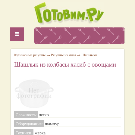
Кулинарные рецепты
→
Рецепты из мяса
→
Шашлыки
Шашлык из колбасы хасиб с овощами
Сложность:
легкo
Оборудование:
шампур
Техники:
жарка