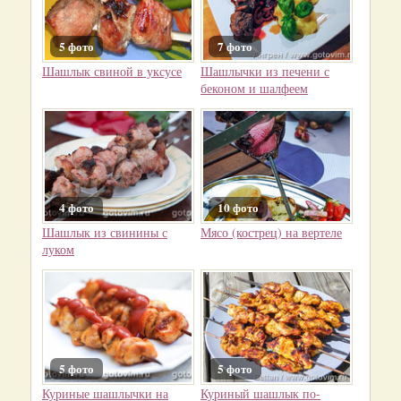
5 фото
7 фото
Шашлык свиной в уксусе
Шашлычки из печени с
беконом и шалфеем
4 фото
10 фото
Шашлык из свинины с
Мясо (кострец) на вертеле
луком
5 фото
5 фото
Куриные шашлычки на
Куриный шашлык по-