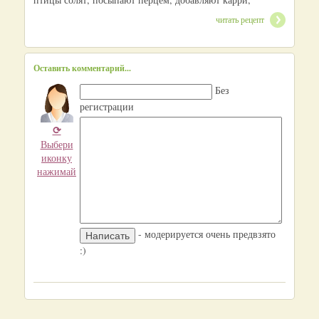
читать рецепт
Оставить комментарий...
Без
регистрации
⟳
Выбери
иконку
нажимай
- модерируется очень предвзято
:)