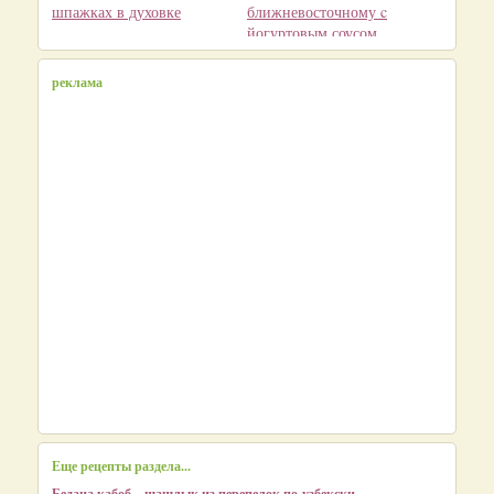
шпажках в духовке
ближневосточному c
йогуртовым соусом
реклама
Еще рецепты раздела...
Бедана кабоб – шашлык из перепелок по-узбекски