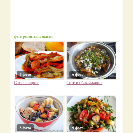
фото-рецепты по шагам
5 фото
6 фото
Сотэ овощное
Соте из баклажанов
8 фото
9 фото