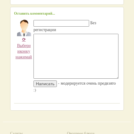
Оставить комментарий...
Без
регистрации
⟳
Выбери
иконку
нажимай
- модерируется очень предвзято
:)
Салаты
Овощные блюда