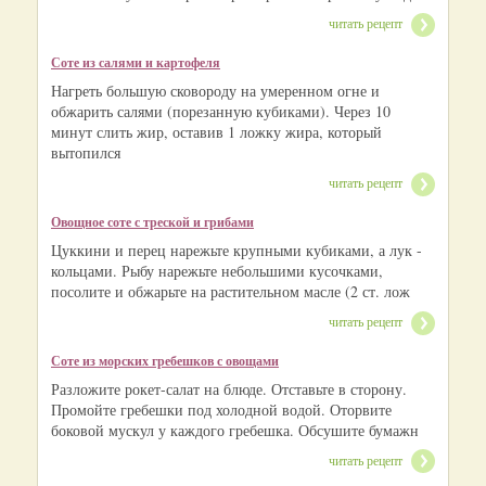
читать рецепт
Соте из салями и картофеля
Нагреть большую сковороду на умеренном огне и
обжарить салями (порезанную кубиками). Через 10
минут слить жир, оставив 1 ложку жира, который
вытопился
читать рецепт
Овощное соте с треской и грибами
Цуккини и перец нарежьте крупными кубиками, а лук -
кольцами. Рыбу нарежьте небольшими кусочками,
посолите и обжарьте на растительном масле (2 ст. лож
читать рецепт
Соте из морских гребешков с овощами
Разложите рокет-салат на блюде. Отставьте в сторону.
Промойте гребешки под холодной водой. Оторвите
боковой мускул у каждого гребешка. Обсушите бумажн
читать рецепт