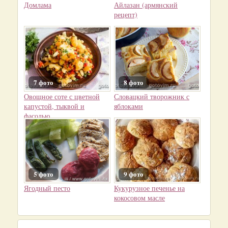
Домлама
Айлазан (армянский
рецепт)
7 фото
8 фото
Овощное соте с цветной
Словацкий творожник с
капустой, тыквой и
яблоками
фасолью
5 фото
9 фото
Ягодный песто
Кукурузное печенье на
кокосовом масле