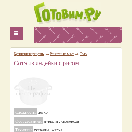
Кулинарные рецепты
→
Рецепты из мяса
→
Сотэ
Сотэ из индейки с рисом
Сложность:
легкo
Оборудование:
дуршлаг, сковорода
Техники:
тушение, жарка