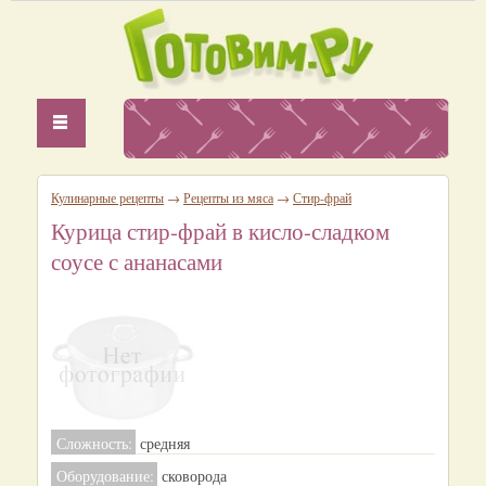
Кулинарные рецепты
→
Рецепты из мяса
→
Стир-фрай
Курица стир-фрай в кисло-сладком
соусе с ананасами
Сложность:
средняя
Оборудование:
сковорода