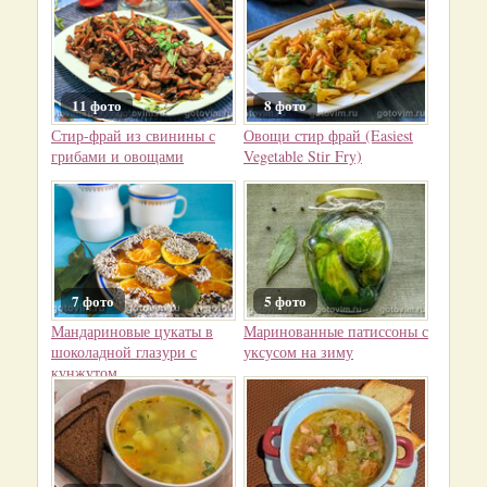
11 фото
8 фото
Стир-фрай из свинины с
Овощи стир фрай (Easiest
грибами и овощами
Vegetable Stir Fry)
7 фото
5 фото
Мандариновые цукаты в
Маринованные патиссоны с
шоколадной глазури с
уксусом на зиму
кунжутом