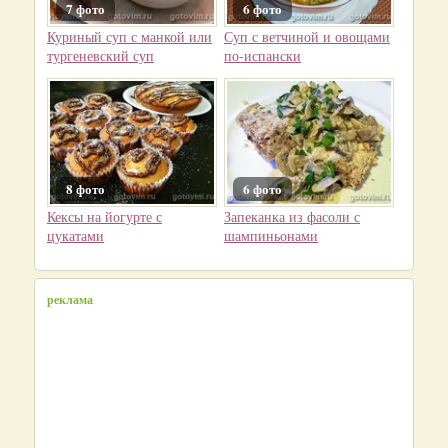
7 фото
6 фото
Куриный суп с манкой или
Суп с ветчиной и овощами
тургеневский суп
по-испански
8 фото
6 фото
Кексы на йогурте с
Запеканка из фасоли с
цукатами
шампиньонами
реклама