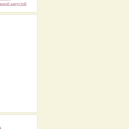
анной капустой
й