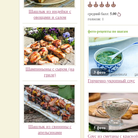
Шашлык из индейки с
средний балл:
5.00
овощами и салом
голосов:
1
фото-рецепты по шагам
Шампиньоны с сыром (на
3 фото
гриле)
Горчично-укропный соус
Шашлык из свинины с
5 фото
апельсинами
Соус из сметаны с красной