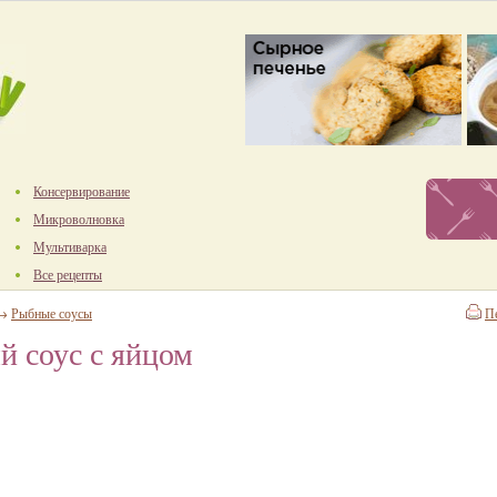
Консервирование
Микроволновка
Мультиварка
Все рецепты
→
Рыбные соусы
П
 соус с яйцом