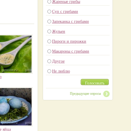
Жареные грибы
Суп с грибами
Запеканка с грибами
Жульен
Пироги и пирожки
Макароны с грибами
Другое
Не люблю
р
Голосовать
Предыдущие опросы
е яйца