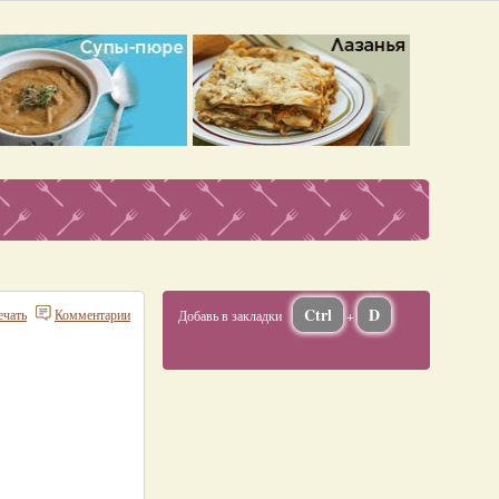
Ctrl
D
ечать
Комментарии
Добавь в закладки
+