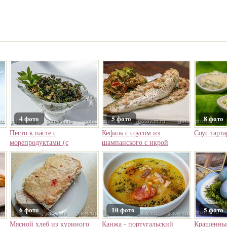
4 фото
5 фото
8 фото
Песто к пасте с
Кефаль с соусом из
Соус тарта
морепродуктами (с
шампанского с икрой
анчоусами)
6 фото
10 фото
5 фото
Мясной хлеб из куриного
Канжа - португальский
Крашенны