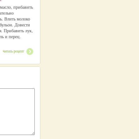
 масло, прибавить
ательно
ь. Влить молоко
бульон. Довести
я. Прибавить лук,
ль и перец.
читать рецепт