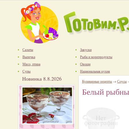
Салаты
Закуски
Выпечка
Рыба и морепродукты
Мясо, птица
Овощи
Супы
Национальная кухня
Новинка 8.8.2026
Кулинарные рецепты
→
Соусы
Белый рыбный