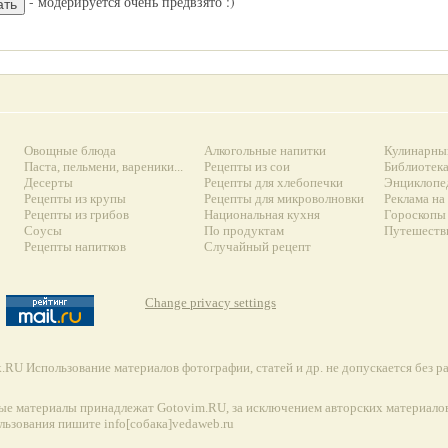
- модерируется очень предвзято :)
Овощные блюда
Алкогольные напитки
Кулинарны
Паста, пельмени, вареники...
Рецепты из сои
Библиотек
Десерты
Рецепты для хлебопечки
Энциклопе
Рецепты из крупы
Рецепты для микроволновки
Реклама на
Рецепты из грибов
Национальная кухня
Гороскопы 
Соусы
По продуктам
Путешеств
Рецепты напитков
Случайный рецепт
Change privacy settings
RU Использование материалов фотографии, статей и др. не допускается без 
ые материалы принадлежат Gotovim.RU, за исключением авторских материалов
льзования пишите info[собака]vedaweb.ru