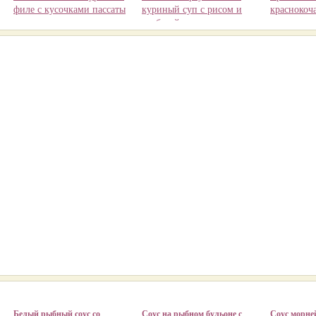
филе с кусочками пассаты
куриный суп с рисом и
краснокоч
из помидоров
колбасой чоризо
Белый рыбный соус со
Соус на рыбном бульоне с
Соус морне