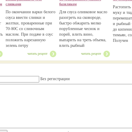
ом
сливками
базиликом
Растопить
По окончании варки белого
Для соуса оливковое масло
муку и тщ
соуса ввести сливки и
разогреть на сковороде,
перемешат
г
желтки, проваренные при
быстро обжарить мелко
и рыбный 
70-80С со сливочным
порубленные чеснок и
до кипени
ть
маслом. При подаче в соус
порей, влить вино,
тимьян, со
положить нарезанную
выпарить на треть объема,
Получен
зелень петру
влить рыбный
читать рецепт
читать рецепт
Без регистрации