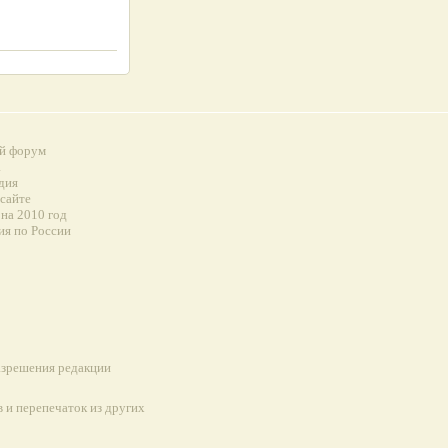
й форум
а
дия
 сайте
на 2010 год
ия по России
разрешения редакции
 и перепечаток из других