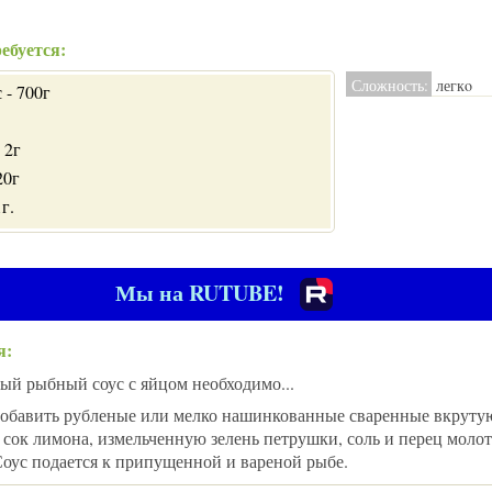
ебуется:
Сложность:
легкo
 - 700г
 2г
20г
г.
Мы на RUTUBE!
я:
ый рыбный соус с яйцом необходимо...
обавить рубленые или мелко нашинкованные сваренные вкрутую
сок лимона, измельченную зелень петрушки, соль и перец молот
Соус подается к припущенной и вареной рыбе.