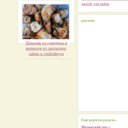
икрой для рыбы
реклама
Шашлык из говядины в
маринаде из апельсина,
лайма и грейпфрута
Еще рецепты раздела...
Матросский соус с