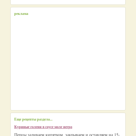
реклама
Еще рецепты раздела...
Куриные голени в соусе моле негро
Перцы заливаем кипятком, закрываем и оставляем на 15-