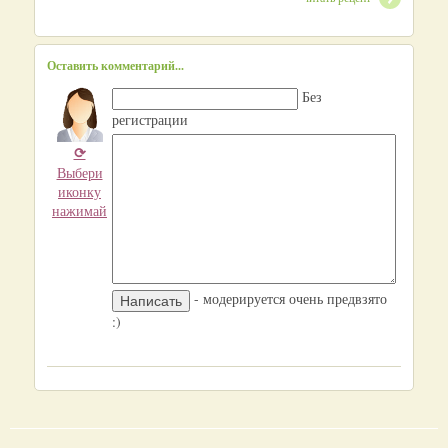
Оставить комментарий...
Без
регистрации
⟳
Выбери
иконку
нажимай
- модерируется очень предвзято
:)