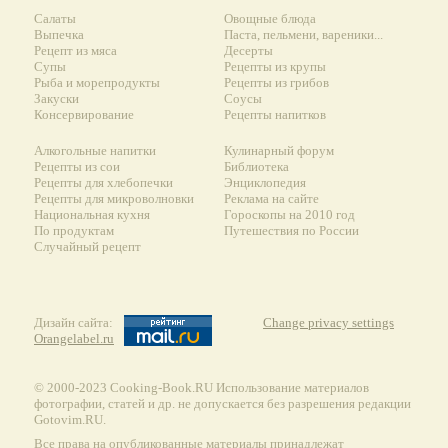
Салаты
Овощные блюда
Выпечка
Паста, пельмени, вареники...
Рецепт из мяса
Десерты
Супы
Рецепты из крупы
Рыба и морепродукты
Рецепты из грибов
Закуски
Соусы
Консервирование
Рецепты напитков
Алкогольные напитки
Кулинарный форум
Рецепты из сои
Библиотека
Рецепты для хлебопечки
Энциклопедия
Рецепты для микроволновки
Реклама на сайте
Национальная кухня
Гороскопы на 2010 год
По продуктам
Путешествия по России
Случайный рецепт
Дизайн сайта:
Change privacy settings
Orangelabel.ru
© 2000-2023 Сooking-Book.RU Использование материалов
фотографии, статей и др. не допускается без разрешения редакции
Gotovim.RU.
Все права на опубликованные материалы принадлежат