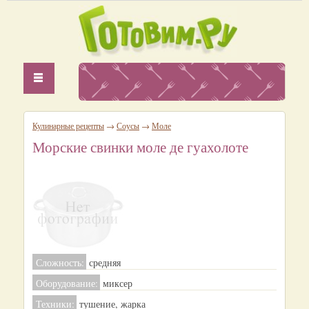
Кулинарные рецепты
→
Соусы
→
Моле
Морские свинки моле де гуахолоте
Сложность:
средняя
Оборудование:
миксер
Техники:
тушение, жарка