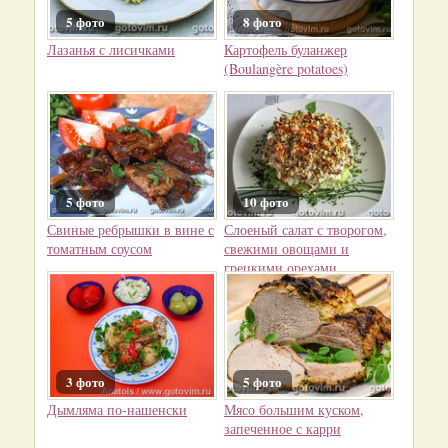
5 фото
8 фото
Лазанья с лисичками
Картофель буланжер
(Boulangère potatoes)
5 фото
10 фото
Свиные ребрышки в вине с
Слоеный салат с творогом,
томатным соусом
свежими овощами и
грецкими орехами
3 фото
5 фото
Дымляма по-нашенски
Мясо большим куском,
запеченное с карри