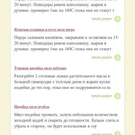
20 минут. Помидоры режем наполовину, жарим в
духовке, примерно 1час на 160С (пока они не станут т
читать рецепт
Ягнячьи голяшки в соусе моле негро
Перцы заливаем кипятком, закрываем и оставляем на 15-
20 минут. Помидоры режем наполовину, жарим в
духовке, примерно 1час на 160С (пока они не станут
читать рецепт
Тушеная индейка моле поблано
Разогрейте 2 столовые ложки растительного масла в
большой сковородке с толстым дном и жарьте куски
индейки до тех пор, пока они не подрумянятся со вс
читать рецепт
Индейка моле пуэбла
Мясо индейки промыть, залить небольшим количеством
холодной водой и сварить до готовности. Бульон слить и
убрать в сторону, он будет использован в соу
читать рецепт