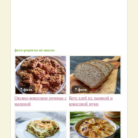
фото-рецепты по шагам
7 фото
7 фото
Овсяно-кокосовое печенье с
Кето хлеб из льняной и
малиной
кокосовой муки