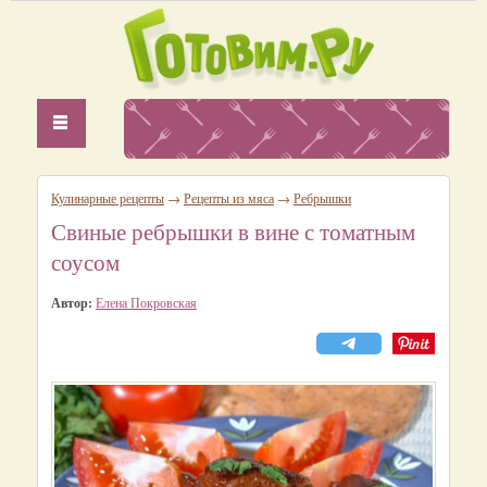
Кулинарные рецепты
→
Рецепты из мяса
→
Ребрышки
Свиные ребрышки в вине с томатным
соусом
Автор:
Елена Покровская