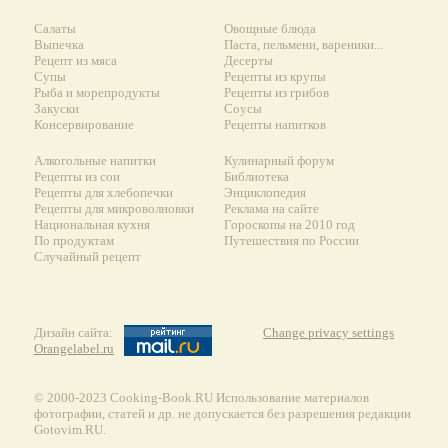
Салаты
Овощные блюда
Выпечка
Паста, пельмени, вареники...
Рецепт из мяса
Десерты
Супы
Рецепты из крупы
Рыба и морепродукты
Рецепты из грибов
Закуски
Соусы
Консервирование
Рецепты напитков
Алкогольные напитки
Кулинарный форум
Рецепты из сои
Библиотека
Рецепты для хлебопечки
Энциклопедия
Рецепты для микроволновки
Реклама на сайте
Национальная кухня
Гороскопы на 2010 год
По продуктам
Путешествия по России
Случайный рецепт
Дизайн сайта:
Change privacy settings
Orangelabel.ru
© 2000-2023 Сooking-Book.RU Использование материалов
фотографии, статей и др. не допускается без разрешения редакции
Gotovim.RU.