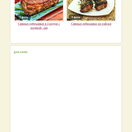
7 фото
5 фото
Свиные ребрышки в глазури с
Свиные ребрышки по-тайски
мадерой, зап
реклама