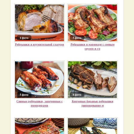
4 фото
5 фото
Ребрышки в изумительной глазури
Ребрышки в маринаде с соевым
соусом и го
5 фото
8 фото
Свиные ребрышки, запеченные с
Копченые бараньи ребрышки
помидорами
(шприцевание м