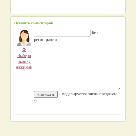
Оставить комментарий...
Без
регистрации
⟳
Выбери
иконку
нажимай
- модерируется очень предвзято
:)