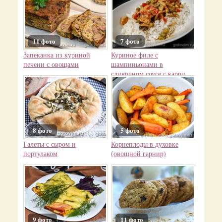
11 фото
7 фото
Запеканка из куриной
Куриное филе с
печени с овощами
шампиньонами в
сливочном соусе с карри
8 фото
5 фото
Галеты с сыром и
Корнеплоды в духовке
портулаком
(овощной гарнир)
9 фото
11 фото