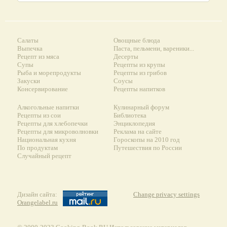
Салаты
Овощные блюда
Выпечка
Паста, пельмени, вареники...
Рецепт из мяса
Десерты
Супы
Рецепты из крупы
Рыба и морепродукты
Рецепты из грибов
Закуски
Соусы
Консервирование
Рецепты напитков
Алкогольные напитки
Кулинарный форум
Рецепты из сои
Библиотека
Рецепты для хлебопечки
Энциклопедия
Рецепты для микроволновки
Реклама на сайте
Национальная кухня
Гороскопы на 2010 год
По продуктам
Путешествия по России
Случайный рецепт
Дизайн сайта:
Change privacy settings
Orangelabel.ru