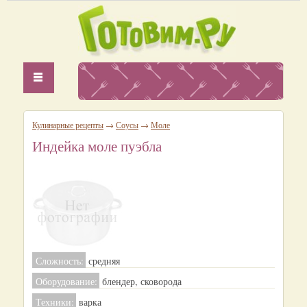
Кулинарные рецепты
→
Соусы
→
Моле
Индейка моле пуэбла
Сложность:
средняя
Оборудование:
блендер, сковорода
Техники:
варка