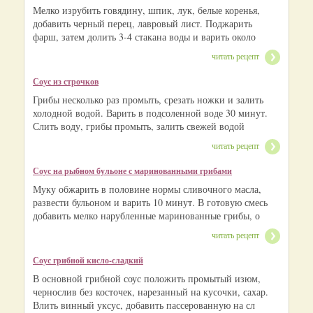
Мелко изрубить говядину, шпик, лук, белые коренья,
добавить черный перец, лавровый лист. Поджарить
фарш, затем долить 3-4 стакана воды и варить около
читать рецепт
Соус из строчков
Грибы несколько раз промыть, срезать ножки и залить
холодной водой. Варить в подсоленной воде 30 минут.
Слить воду, грибы промыть, залить свежей водой
читать рецепт
Соус на рыбном бульоне с маринованными грибами
Муку обжарить в половине нормы сливочного масла,
развести бульоном и варить 10 минут. В готовую смесь
добавить мелко нарубленные маринованные грибы, о
читать рецепт
Соус грибной кисло-сладкий
В основной грибной соус положить промытый изюм,
чернослив без косточек, нарезанный на кусочки, сахар.
Влить винный уксус, добавить пассерованную на сл