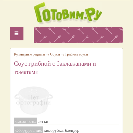
Кулинарные рецепты
→
Соусы
→
Грибные соусы
Соус грибной с баклажанами и
томатами
Сложность:
легкo
Оборудование:
мясорубка, блендер