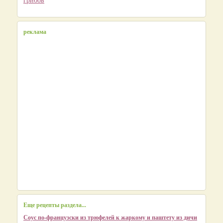
реклама
Еще рецепты раздела...
Соус по-французски из трюфелей к жаркому и паштету из дичи