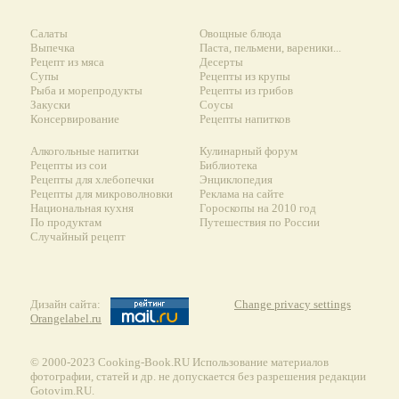
Салаты
Овощные блюда
Выпечка
Паста, пельмени, вареники...
Рецепт из мяса
Десерты
Супы
Рецепты из крупы
Рыба и морепродукты
Рецепты из грибов
Закуски
Соусы
Консервирование
Рецепты напитков
Алкогольные напитки
Кулинарный форум
Рецепты из сои
Библиотека
Рецепты для хлебопечки
Энциклопедия
Рецепты для микроволновки
Реклама на сайте
Национальная кухня
Гороскопы на 2010 год
По продуктам
Путешествия по России
Случайный рецепт
Дизайн сайта:
Change privacy settings
Orangelabel.ru
© 2000-2023 Сooking-Book.RU Использование материалов
фотографии, статей и др. не допускается без разрешения редакции
Gotovim.RU.