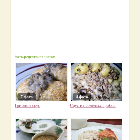
фото-рецепты по шагам
7 фото
4 фото
Грибной соус
Cоус из солёных грибов