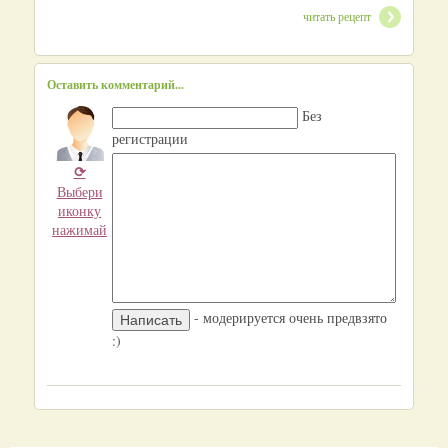
читать рецепт
Оставить комментарий...
Без
регистрации
⟳
Выбери
иконку
нажимай
- модерируется очень предвзято
:)