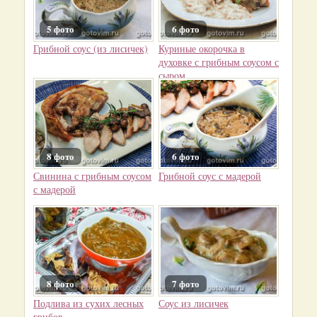
5 фото
6 фото
Грибной соус (из лисичек)
Куриные окорочка в
духовке с грибным соусом с
сыром
8 фото
6 фото
Свинина с грибным соусом
Грибной соус с мадерой
с мадерой
8 фото
7 фото
Подлива из сухих лесных
Соус из лисичек
грибов