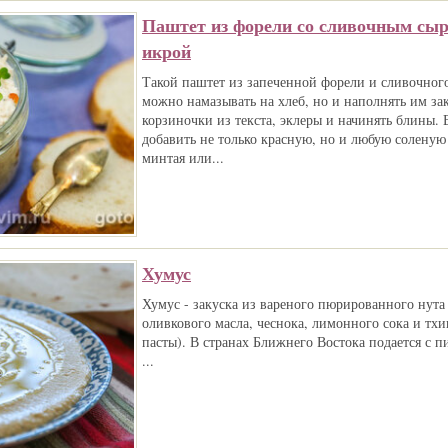
Паштет из форели со сливочным сыр
икрой
Такой паштет из запеченной форели и сливочного
можно намазывать на хлеб, но и наполнять им за
корзиночки из текста, эклеры и начинять блины.
добавить не только красную, но и любую соленую
минтая или...
Хумус
Хумус - закуска из вареного пюрированного нута
оливкового масла, чеснока, лимонного сока и тх
пасты). В странах Ближнего Востока подается с 
...