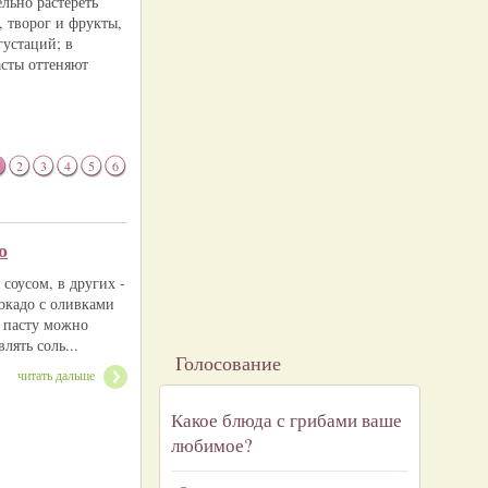
льно растереть
 творог и фрукты,
густаций; в
асты оттеняют
2
3
4
5
6
о
 соусом, в других -
вокадо с оливками
а пасту можно
лять соль...
Голосование
читать дальше
Какое блюда с грибами ваше
любимое?