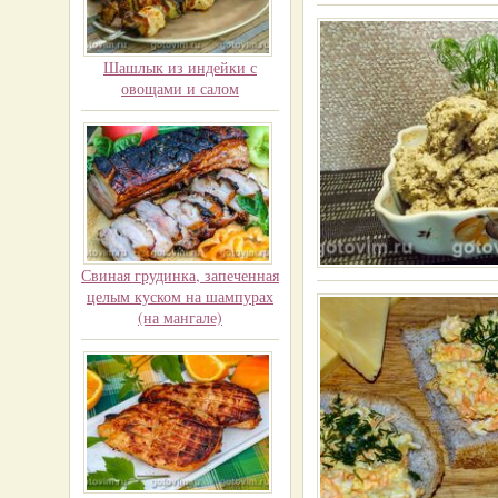
Шашлык из индейки с
овощами и салом
Свиная грудинка, запеченная
целым куском на шампурах
(на мангале)