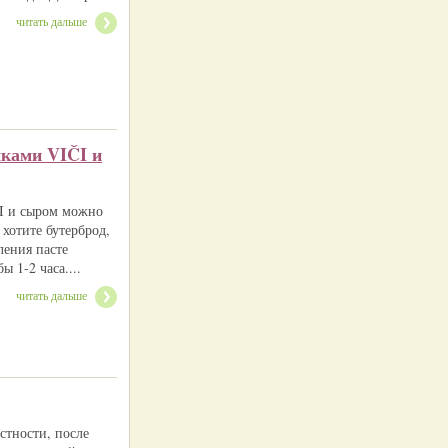
читать дальше
чками VIČI и
ČI и сыром можно
хотите бутерброд,
ления пасте
ы 1-2 часа....
читать дальше
стности, после