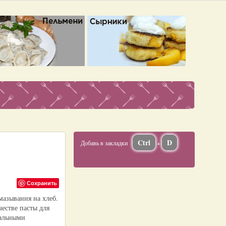
Ctrl
D
Добавь в закладки
+
Сохранить
мазывания на хлеб.
естве пасты для
нальными