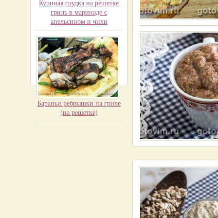
Куриная грудка на решетке
гриль в маринаде с
апельсином и чили
Бараньи ребрышки на гриле
(на решетке)