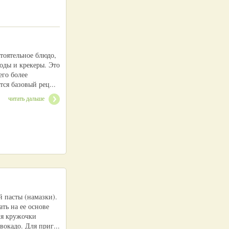
тоятельное блюдо,
роды и крекеры. Это
его более
ся базовый рец...
читать дальше
 пасты (намазки).
ать на ее основе
ля кружочки
окадо. Для приг...