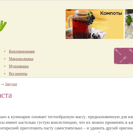
Консервирование
Микроволновка
Мультиварка
Все рецепты
→
Закуски
аста
ьно к кулинарии означает тестообразную массу, предназначенную для на
сы имеют настолько густую консистенцию, что их можно применять в кач
 интересней приготовить пасту самостоятельно – и удивить друзей ориги