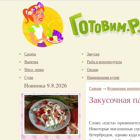
Салаты
Закуски
Выпечка
Рыба и морепродукты
Мясо, птица
Овощи
Супы
Национальная кухня
Новинка 9.8.2026
Главная
→
Кулинарные рецепты
Закусочная п
Слово «паста» применител
Некоторые магазинные соу
бутербродов, однако куда