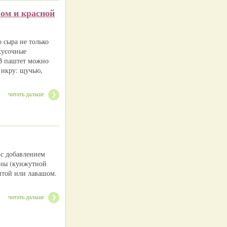
ом и красной
 сыра не только
кусочные
 В паштет можно
 икру: щучью,
читать дальше
 с добавлением
ины (кунжутной
питой или лавашом.
читать дальше