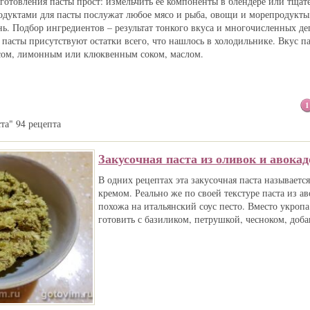
готовления пасты прост: измельчить ее компоненты в блендере или тщате
одуктами для пасты послужат любое мясо и рыба, овощи и морепродукты,
нь. Подбор ингредиентов – результат тонкого вкуса и многочисленных де
 пасты присутствуют остатки всего, что нашлось в холодильнике. Вкус п
усом, лимонным или клюквенным соком, маслом.
1
та" 94 рецепта
Закусочная паста из оливок и авокад
В одних рецептах эта закусочная паста называется
кремом. Реально же по своей текстуре паста из а
похожа на итальянский соус песто. Вместо укроп
готовить с базиликом, петрушкой, чесноком, добав