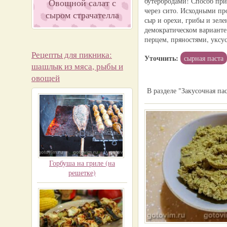
бутербродами! Способ при
Овощной салат с
через сито. Исходными пр
сыром страчателла
сыр и орехи, грибы и зеле
демократическом варианте
перцем, пряностями, укс
Рецепты для пикника:
Уточнить:
сырная паста
шашлык из мяса, рыбы и
овощей
В разделе "Закусочная пас
Горбуша на гриле (на
решетке)