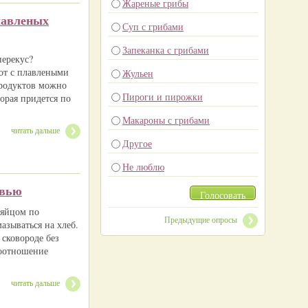
Жареные грибы
лавленых
Суп с грибами
Запеканка с грибами
перекус?
рот с плавлеными
Жульен
продуктов можно
Пироги и пирожки
орая придется по
Макароны с грибами
читать дальше
Другое
Не люблю
овью
Голосовать
 яйцом по
Предыдущие опросы
азываться на хлеб.
сковороде без
соотношение
читать дальше