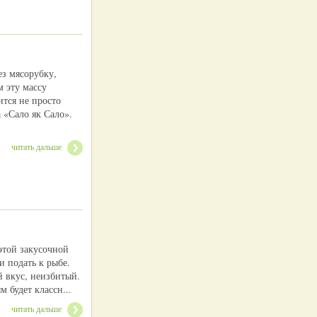
ез мясорубку,
м эту массу
ится не просто
а «Сало як Сало».
читать дальше
этой закусочной
и подать к рыбе.
й вкус, неизбитый.
 будет классн...
читать дальше