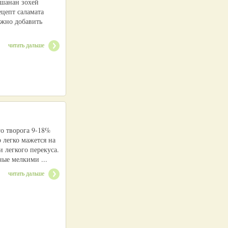
 шанан зохей
цепт саламата
ожно добавить
читать дальше
го творога 9-18%
 легко мажется на
и легкого перекуса.
ые мелкими ...
читать дальше