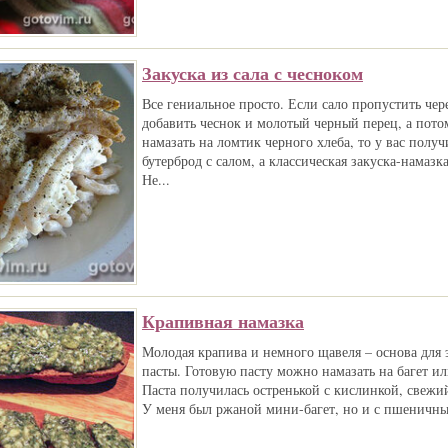
Закуска из сала с чесноком
Все гениальное просто. Если сало пропустить чер
добавить чеснок и молотый черный перец, а пото
намазать на ломтик черного хлеба, то у вас получ
бутерброд с салом, а классическая закуска-намазк
Не...
Крапивная намазка
Молодая крапива и немного щавеля – основа для 
пасты. Готовую пасту можно намазать на багет ил
Паста получилась остренькой с кислинкой, свежи
У меня был ржаной мини-багет, но и с пшеничным