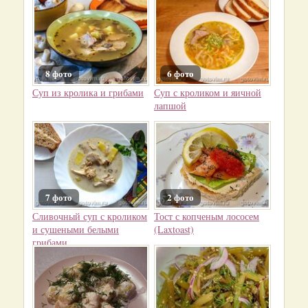
8 фото
6 фото
Суп из кролика и грибами
Суп с кроликом и яичной
лапшой
7 фото
2 фото
Сливочный суп с кроликом
Тост с копченым лососем
и сушеными белыми
(Laxtoast)
грибами