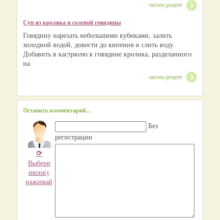
читать рецепт
Суп из кролика и соленой говядины
Говядину нарезать небольшими кубиками, залить
холодной водой, довести до кипения и слить воду.
Добавить в кастрюлю к говядине кролика, разделанного
на
читать рецепт
Оставить комментарий...
Без
регистрации
⟳
Выбери
иконку
нажимай