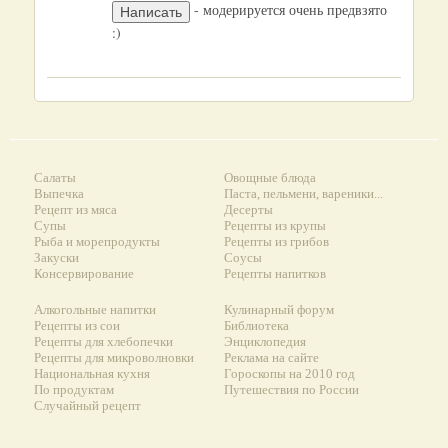
- модерируется очень предвзято
:)
Салаты
Овощные блюда
Выпечка
Паста, пельмени, вареники...
Рецепт из мяса
Десерты
Супы
Рецепты из крупы
Рыба и морепродукты
Рецепты из грибов
Закуски
Соусы
Консервирование
Рецепты напитков
Алкогольные напитки
Кулинарный форум
Рецепты из сои
Библиотека
Рецепты для хлебопечки
Энциклопедия
Рецепты для микроволновки
Реклама на сайте
Национальная кухня
Гороскопы на 2010 год
По продуктам
Путешествия по России
Случайный рецепт