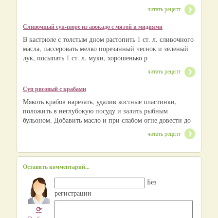
читать рецепт
Сливочный суп-пюре из авокадо с мятой и мидиями
В кастрюле с толстым дном растопить 1 ст. л. сливочного
масла, пассеровать мелко порезанный чеснок и зеленый
лук, посыпать 1 ст. л. муки, хорошенько р
читать рецепт
Суп рисовый с крабами
Мякоть крабов нарезать, удалив костные пластинки,
положить в неглубокую посуду и залить рыбным
бульоном. Добавить масло и при слабом огне довести до
читать рецепт
Оставить комментарий...
Без
регистрации
⟳