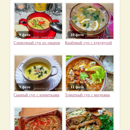
9 фото
10 фото
Сливочный суп из омаров
Крабовый суп с кукурузой
9 фото
11 фото
Сырный суп с креветками
Томатный суп с мидиями