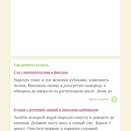
Еще рецепты раздела...
Суп с морепродуктами и фасолью
Нарезать томат и лук мелкими кубиками, измельчить
чеснок. Выложить овощи в разогретую сковороду и
обжарить до мягкости на растительном масле. Затем до
читать рецепт
Бульон с гречневой лапшой и морскими гребешками
Залейте холодной водой морскую капусту и доведите до
кипения. Добавьте пасту мисо и соевый соус. Барите 5
минут. Очистите морковь и нарежьте соломкой.