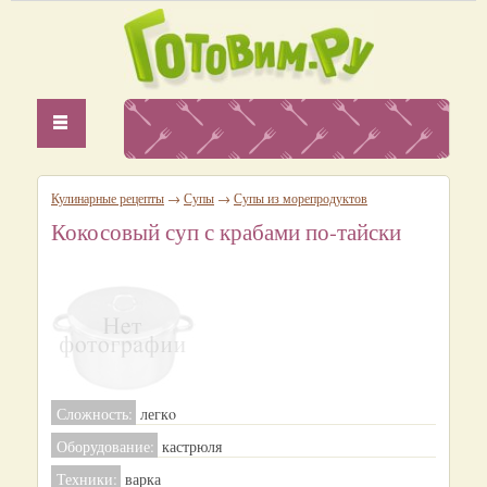
Кулинарные рецепты
→
Супы
→
Супы из морепродуктов
Кокосовый суп с крабами по-тайски
Сложность:
легкo
Оборудование:
кастрюля
Техники:
варка