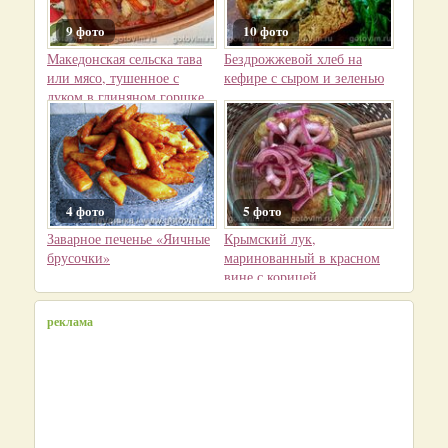
9 фото
10 фото
Македонская сельска тава
Бездрожжевой хлеб на
или мясо, тушенное с
кефире с сыром и зеленью
луком в глиняном горшке
(SELSKA TAVA)
4 фото
5 фото
Заварное печенье «Яичные
Крымский лук,
брусочки»
маринованный в красном
вине с корицей
реклама