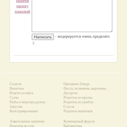
Выбери
иконку
нажимай
- модерируется очень предвзято
:)
Салаты
Овощные блюда
Выпечка
Паста, пельмени, вареники...
Рецепт из мяса
Десерты
Супы
Рецепты из крупы
Рыба и морепродукты
Рецепты из грибов
Закуски
Соусы
Консервирование
Рецепты напитков
Алкогольные напитки
Кулинарный форум
Рецепты из сои
Библиотека