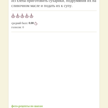
Из хлеба приготовить сухарики, подрумянив их на
сливочном масле и подать их к супу.
средний балл:
0.00
голосов:
0
фото-рецепты по шагам