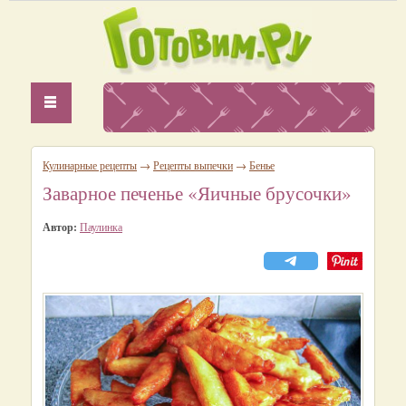
Кулинарные рецепты
→
Рецепты выпечки
→
Бенье
Заварное печенье «Яичные брусочки»
Автор:
Паулинка