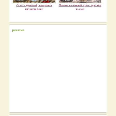
Салат с фунчозой, овощами и
Печенье из овсяной муки с орехами
яичными блин
и анан
реклама