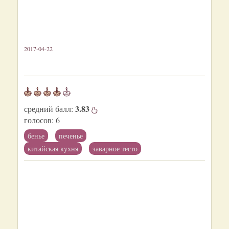
2017-04-22
3.83
средний балл:
голосов:
6
бенье
печенье
китайская кухня
заварное тесто