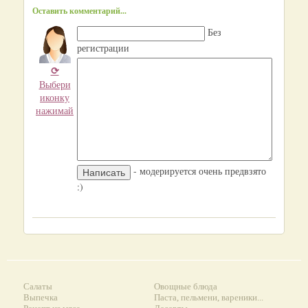
Оставить комментарий...
Без
регистрации
⟳
Выбери
иконку
нажимай
- модерируется очень предвзято
:)
Салаты
Овощные блюда
Выпечка
Паста, пельмени, вареники...