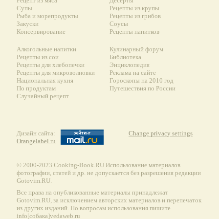
Рецепт из мяса
Десерты
Супы
Рецепты из крупы
Рыба и морепродукты
Рецепты из грибов
Закуски
Соусы
Консервирование
Рецепты напитков
Алкогольные напитки
Кулинарный форум
Рецепты из сои
Библиотека
Рецепты для хлебопечки
Энциклопедия
Рецепты для микроволновки
Реклама на сайте
Национальная кухня
Гороскопы на 2010 год
По продуктам
Путешествия по России
Случайный рецепт
Дизайн сайта:
Change privacy settings
Orangelabel.ru
© 2000-2023 Сooking-Book.RU Использование материалов
фотографии, статей и др. не допускается без разрешения редакции
Gotovim.RU.
Все права на опубликованные материалы принадлежат
Gotovim.RU, за исключением авторских материалов и перепечаток
из других изданий. По вопросам использования пишите
info[собака]vedaweb.ru