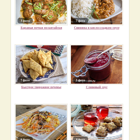
5 фото
7 фото
Бараньи почки по-китайски
Свинина в кисло-сладком соусе
7 фото
5 фото
Быстрое творожное печенье
Сливовый соус
9 фото
9 фото