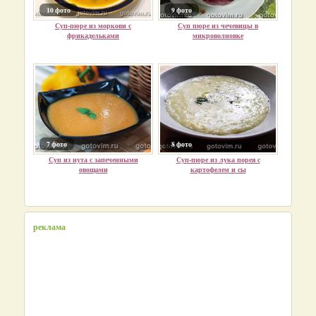
10 фото
9 фото
Суп-пюре из моркови с
Суп пюре из чечевицы в
фрикадельками
микроволновке
7 фото
8 фото
Суп из нута с запеченными
Суп-пюре из лука порея с
овощами
картофелем и сы
реклама