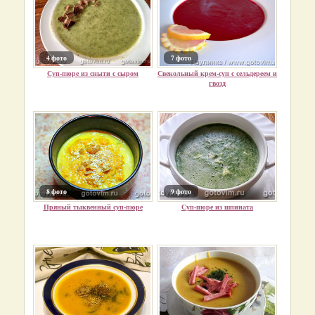
4 фото
7 фото
Суп-пюре из сныти с сыром
Свекольный крем-суп с сельдереем и
гвозд
8 фото
9 фото
Пряный тыквенный суп-пюре
Суп-пюре из шпината