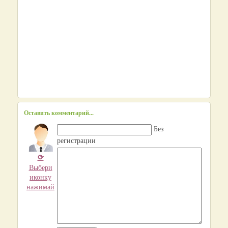
Оставить комментарий...
Без
регистрации
⟳
Выбери
иконку
нажимай