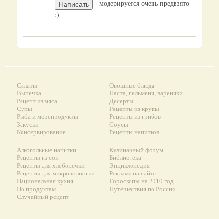
- модерируется очень предвзято
:)
Салаты
Овощные блюда
Выпечка
Паста, пельмени, вареники...
Рецепт из мяса
Десерты
Супы
Рецепты из крупы
Рыба и морепродукты
Рецепты из грибов
Закуски
Соусы
Консервирование
Рецепты напитков
Алкогольные напитки
Кулинарный форум
Рецепты из сои
Библиотека
Рецепты для хлебопечки
Энциклопедия
Рецепты для микроволновки
Реклама на сайте
Национальная кухня
Гороскопы на 2010 год
По продуктам
Путешествия по России
Случайный рецепт