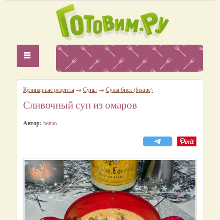
Кулинарные рецепты
→
Супы
→
Супы биск (bisque)
Сливочный суп из омаров
Автор:
bettan