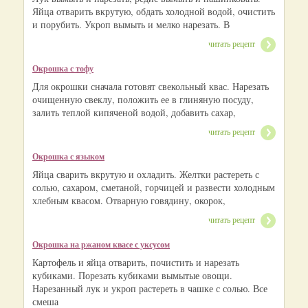
Яйца отварить вкрутую, обдать холодной водой, очистить
и порубить. Укроп вымыть и мелко нарезать. В
читать рецепт
Окрошка с тофу
Для окрошки сначала готовят свекольный квас. Нарезать
очищенную свеклу, положить ее в глиняную посуду,
залить теплой кипяченой водой, добавить сахар,
читать рецепт
Окрошка с языком
Яйца сварить вкрутую и охладить. Желтки растереть с
солью, сахаром, сметаной, горчицей и развести холодным
хлебным квасом. Отварную говядину, окорок,
читать рецепт
Окрошка на ржаном квасе с уксусом
Картофель и яйца отварить, почистить и нарезать
кубиками. Порезать кубиками вымытые овощи.
Нарезанный лук и укроп растереть в чашке с солью. Все
смеша