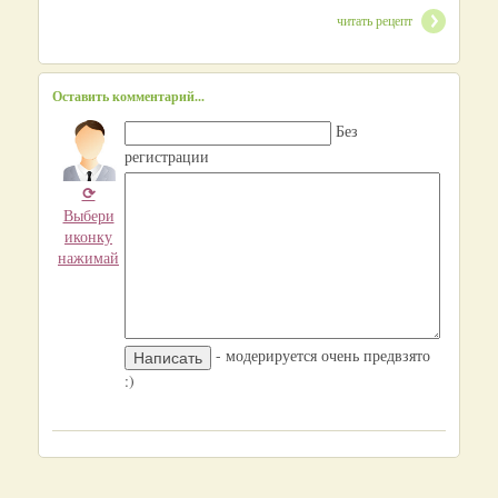
читать рецепт
Оставить комментарий...
Без
регистрации
⟳
Выбери
иконку
нажимай
- модерируется очень предвзято
:)