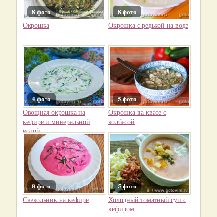
8 фото
8 фото
Окрошка
Окрошка с редькой на воде
4 фото
5 фото
Овощная окрошка на
Окрошка на квасе с
кефире и минеральной
колбасой
водой
8 фото
5 фото
Свекольник на кефире
Холодный томатный суп с
кефиром