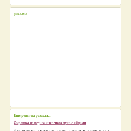
реклама
Еще рецепты раздела...
Окрошка из редиса и зеленого лука с яйцами
Лук вымыть и нарезать, редис вымыть и нашинковать.