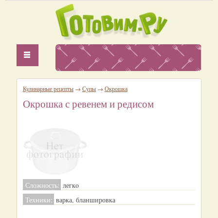
Кулинарные рецепты
→
Супы
→
Окрошка
Окрошка с ревенем и редисом
Сложность:
легкo
Техники:
варка, бланшировка