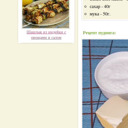
сахар - 40г
мука - 50г.
Шашлык из индейки с
Рецепт пудинга:
овощами и салом