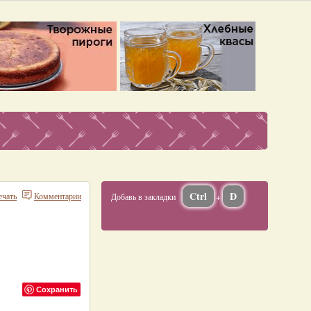
Ctrl
D
ечать
Комментарии
Добавь в закладки
+
Сохранить