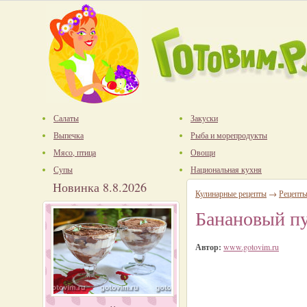
Салаты
Закуски
Выпечка
Рыба и морепродукты
Мясо, птица
Овощи
Супы
Национальная кухня
Новинка 8.8.2026
Кулинарные рецепты
→
Рецепты
Банановый пу
Автор:
www.gotovim.ru