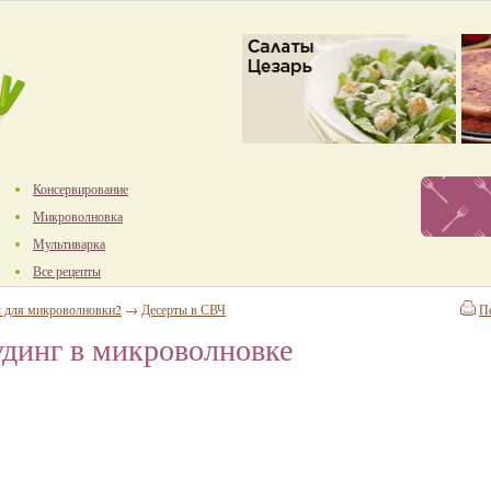
Консервирование
Микроволновка
Мультиварка
Все рецепты
 для микроволновки2
→
Десерты в СВЧ
П
динг в микроволновке