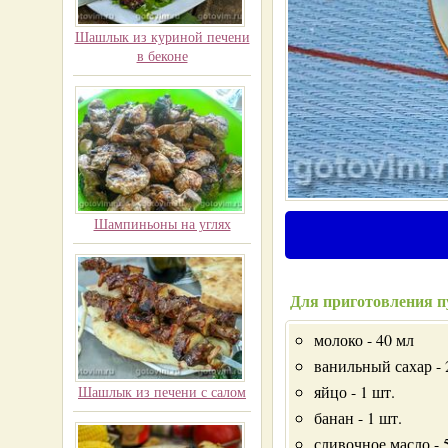
Шашлык из куриной печени
в беконе
Шампиньоны на углях
Для приготовления п
молоко - 40 мл
ванильный сахар - 
яйцо - 1 шт.
Шашлык из печени с салом
банан - 1 шт.
сливочное масло - 