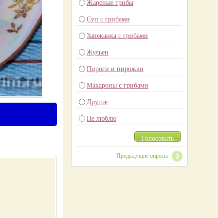
Жареные грибы
Суп с грибами
Запеканка с грибами
Жульен
Пироги и пирожки
Макароны с грибами
Другое
Не люблю
Голосовать
Предыдущие опросы