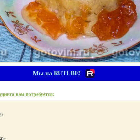
Мы на RUTUBE!
удинга вам потребуется:
2г
50г