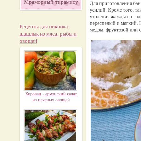
Мраморный тирамису
Для приготовления бан
усилий. Кроме того, та
утоления жажды в сладо
переспелый и мягкий. 
Рецепты для пикника:
медом, фруктозой или 
шашлык из мяса, рыбы и
овощей
Хоровац - армянский салат
из печеных овощей