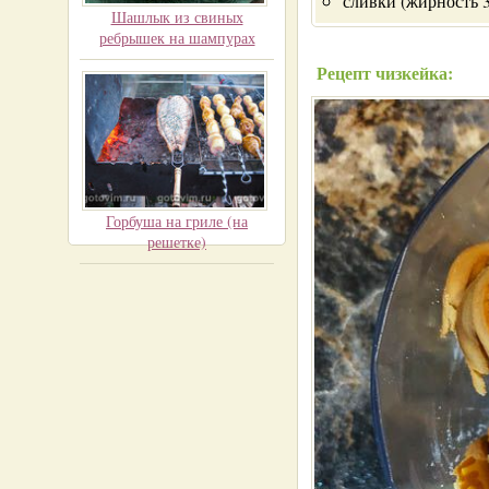
сливки (жирность 3
Шашлык из свиных
ребрышек на шампурах
Рецепт чизкейка:
Горбуша на гриле (на
решетке)