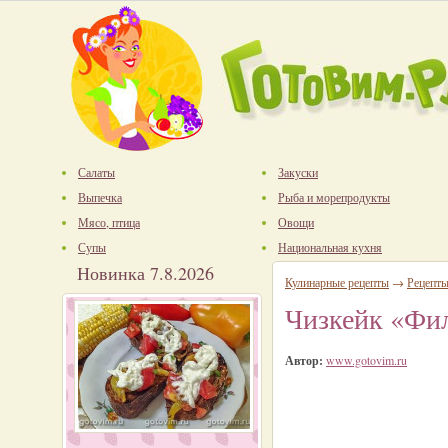
Салаты
Закуски
Выпечка
Рыба и морепродукты
Мясо, птица
Овощи
Супы
Национальная кухня
Новинка 7.8.2026
Кулинарные рецепты
→
Рецепт
Чизкейк «Фи
Автор:
www.gotovim.ru