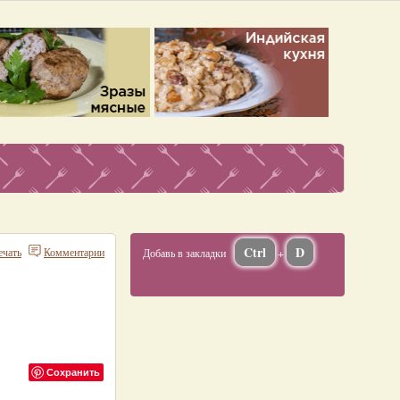
Ctrl
D
ечать
Комментарии
Добавь в закладки
+
Сохранить