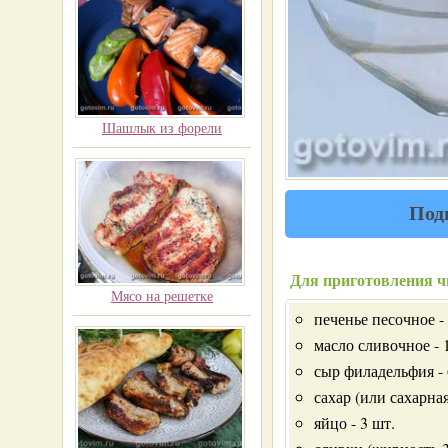
Шашлык из форели
Под
Для приготовления ч
Мясо на решетке
печенье песочное -
масло сливочное - 
сыр филадельфия -
сахар (или сахарная
яйцо - 3 шт.