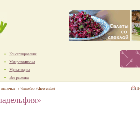
Консервирование
Микроволновка
Мультиварка
Все рецепты
ы выпечки
→
Чизкейки (cheesecake)
П
ладельфия»