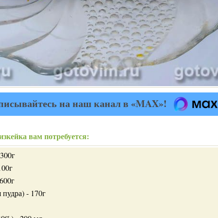
писывайтесь на наш канал в «MAX»!
изкейка вам потребуется:
 300г
100г
 600г
 пудра) - 170г