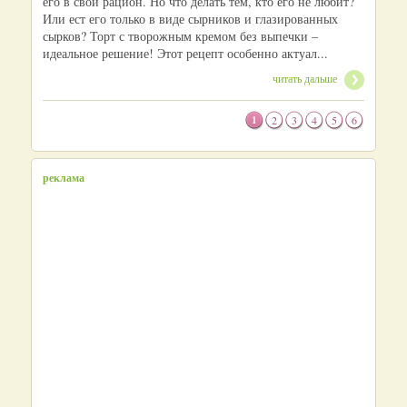
его в свой рацион. Но что делать тем, кто его не любит?
Или ест его только в виде сырников и глазированных
сырков? Торт с творожным кремом без выпечки –
идеальное решение! Этот рецепт особенно актуал...
читать дальше
1
2
3
4
5
6
реклама