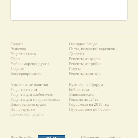
Салаты
Овощные блюда
Выпечка
Паста, пельмени, вареники...
Рецепт из мяса
Десерты
Супы
Рецепты из крупы
Рыба и морепродукты
Рецепты из грибов
Закуски
Соусы
Консервирование
Рецепты напитков
Алкогольные напитки
Кулинарный форум
Рецепты из сои
Библиотека
Рецепты для хлебопечки
Энциклопедия
Рецепты для микроволновки
Реклама на сайте
Национальная кухня
Гороскопы на 2010 год
По продуктам
Путешествия по России
Случайный рецепт
Дизайн сайта:
Change privacy settings