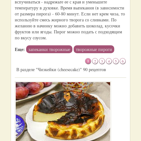
вспучиваться - надрежьте ее с края и уменьшите
температуру в духовке. Время выпекания (в зависимости
от размера пирога) - 60-80 минут. Если нет крем чиза, то
используйте смесь жирного творога со сливками. По
желанию в начинку можно добавить шоколад, кусочки
фруктов или ягоды. Пирог можно подать с подходящим
по вкусу соусом.
Еще:
запеканки творожные
творожные пироги
1
2
3
4
5
6
В разделе "Чизкейки (cheesecake)" 90 рецептов