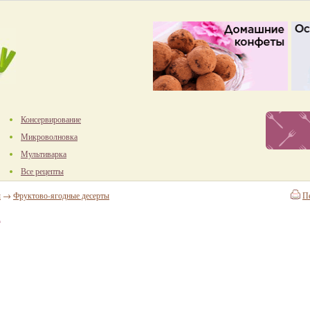
Консервирование
Микроволновка
Мультиварка
Все рецепты
ы
→
Фруктово-ягодные десерты
П
е