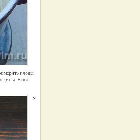
примерить плоды
мекины. Если
У