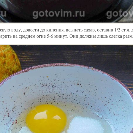
ую воду, довести до кипения, всыпать сахар, оставив 1/2 ст.л. д
арить на среднем огне 5-6 минут. Они должны лишь слегка разм