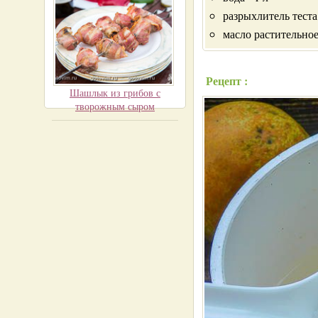
разрыхлитель теста -
масло растительное 
Рецепт :
Шашлык из грибов с
творожным сыром