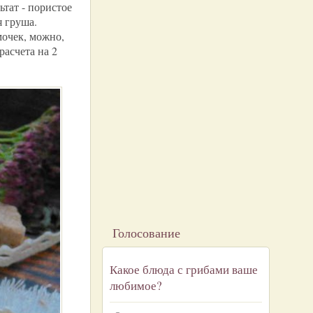
тат - пористое
я груша.
мочек, можно,
расчета на 2
Голосование
Какое блюда с грибами ваше
любимое?