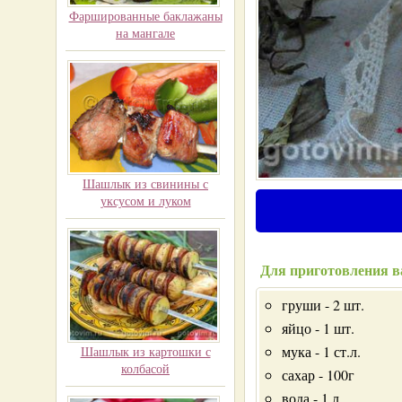
Фаршированные баклажаны
на мангале
Шашлык из свинины с
уксусом и луком
Для приготовления в
груши - 2 шт.
яйцо - 1 шт.
мука - 1 ст.л.
Шашлык из картошки с
колбасой
сахар - 100г
вода - 1 л