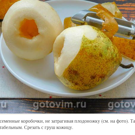
семенные коробочки, не затрагивая плодоножку (см. на фото). Та
табельным. Срезать с груш кожицу.