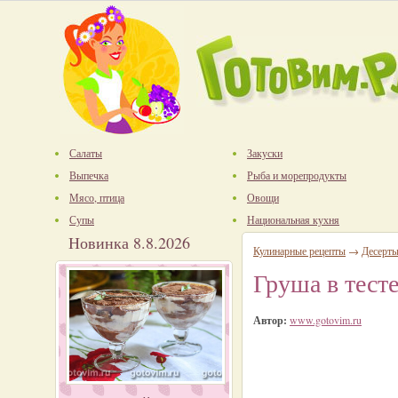
Салаты
Закуски
Выпечка
Рыба и морепродукты
Мясо, птица
Овощи
Супы
Национальная кухня
Новинка 8.8.2026
Кулинарные рецепты
→
Десерт
Груша в тест
Автор:
www.gotovim.ru