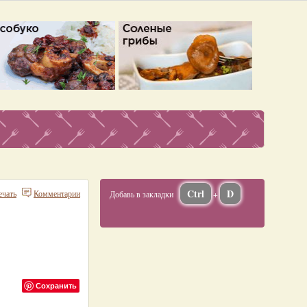
Ctrl
D
ечать
Комментарии
Добавь в закладки
+
Сохранить