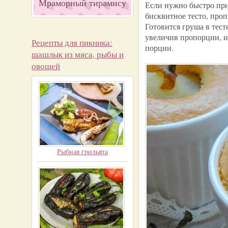
Мраморный тирамису
Если нужно быстро приг
бисквитное тесто, проп
Готовится груша в тест
увеличив пропорции, ис
Рецепты для пикника:
порции.
шашлык из мяса, рыбы и
овощей
Рыбная грильята