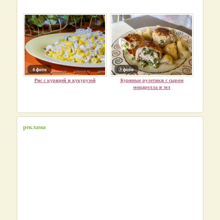
4 фото
3 фото
Рис с курицей и кукурузой
Куриные рулетики с сыром
моцарелла и зел
реклама