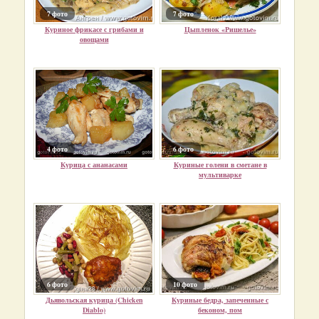
7 фото
7 фото
Куриное фрикасе с грибами и
Цыпленок «Ришелье»
овощами
4 фото
6 фото
Курица с ананасами
Куриные голени в сметане в
мультиварке
6 фото
10 фото
Дьявольская курица (Chicken
Куриные бедра, запеченные с
Diablo)
беконом, пом