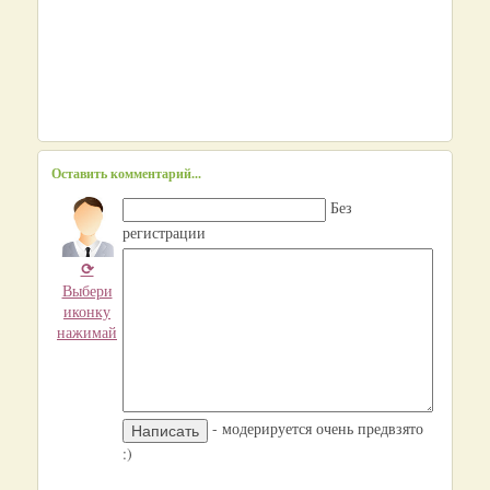
Оставить комментарий...
Без
регистрации
⟳
Выбери
иконку
нажимай
- модерируется очень предвзято
:)