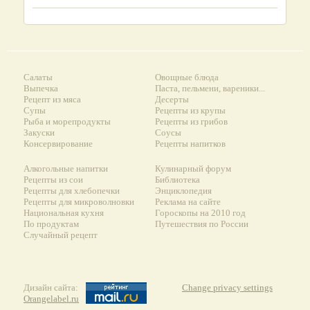
Салаты
Овощные блюда
Выпечка
Паста, пельмени, вареники...
Рецепт из мяса
Десерты
Супы
Рецепты из крупы
Рыба и морепродукты
Рецепты из грибов
Закуски
Соусы
Консервирование
Рецепты напитков
Алкогольные напитки
Кулинарный форум
Рецепты из сои
Библиотека
Рецепты для хлебопечки
Энциклопедия
Рецепты для микроволновки
Реклама на сайте
Национальная кухня
Гороскопы на 2010 год
По продуктам
Путешествия по России
Случайный рецепт
Дизайн сайта:
Change privacy settings
Orangelabel.ru