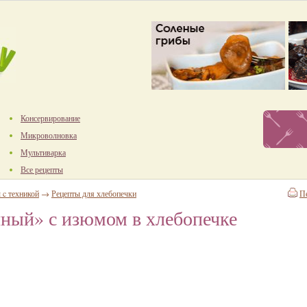
Консервирование
Микроволновка
Мультиварка
Все рецепты
 c техникой
→
Рецепты для хлебопечки
П
ный» с изюмом в хлебопечке