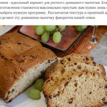
юмом - идеальный вариант для уютного домашнего чаепития. Бл
иготовления становится максимально простым: вам нужно лишь
выбрать нужную программу. Рассыпчатая текстура и приятный а
, сделают эту домашнюю выпечку фаворитом вашей семьи.