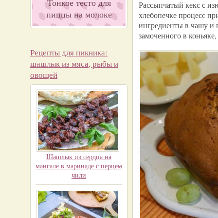
Тонкое тесто для
Рассыпчатый кекс с из
пиццы на молоке
хлебопечке процесс пр
ингредиенты в чашу и 
замоченного в коньяке
Рецепты для пикника:
шашлык из мяса, рыбы и
овощей
Шашлык из сердца на
мангале в маринаде с перцем
чили