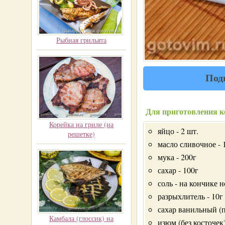
Рыбная грильята
Под
Для приготовления ке
Корейка на гриле (на
яйцо - 2 шт.
решетке)
масло сливочное - 
мука - 200г
сахар - 100г
соль - на кончике 
разрыхлитель - 10г
сахар ванильный (п
Камбала (глоссик) на
изюм (без косточек)