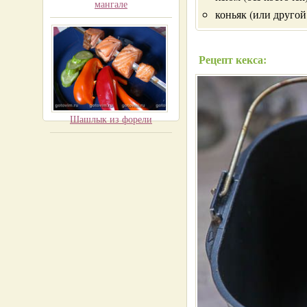
мангале
коньяк (или другой
Рецепт кекса:
Шашлык из форели