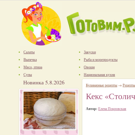
Салаты
Закуски
Выпечка
Рыба и морепродукты
Мясо, птица
Овощи
Супы
Национальная кухня
Новинка 5.8.2026
Кулинарные рецепты
→
Рецепты
Кекс «Столич
Автор:
Елена Покровская