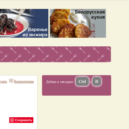
Ctrl
D
ечать
Комментарии
Добавь в закладки
+
Сохранить