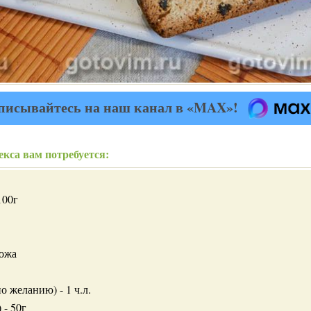
писывайтесь на наш канал в «MAX»!
кса вам потребуется:
100г
ножа
о желанию) - 1 ч.л.
 - 50г