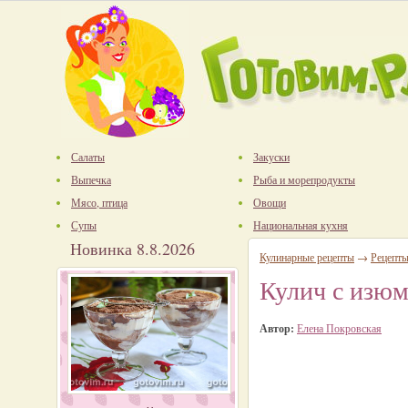
Салаты
Закуски
Выпечка
Рыба и морепродукты
Мясо, птица
Овощи
Супы
Национальная кухня
Новинка 8.8.2026
Кулинарные рецепты
→
Рецепт
Кулич с изю
Автор:
Елена Покровская