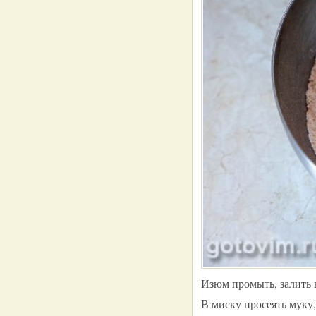
Изюм промыть, залить в
В миску просеять муку