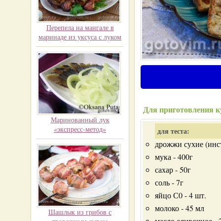
Перепела на мангале в
маринаде из уксуса с луком
Для приготовления к
Маринованный лук
«экспресс-метод»
для теста:
дрожжи сухие (инст
мука - 400г
сахар - 50г
соль - 7г
яйцо С0 - 4 шт.
молоко - 45 мл
Шашлык из грибов с
масло сливочное - 