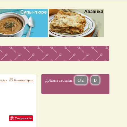
Ctrl
D
ечать
Комментарии
Добавь в закладки
+
Сохранить