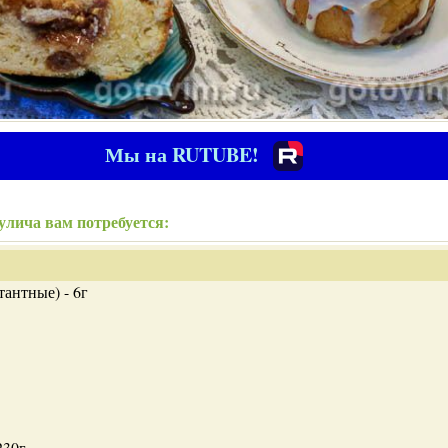
Мы на RUTUBE!
улича вам потребуется:
антные) - 6г
230г