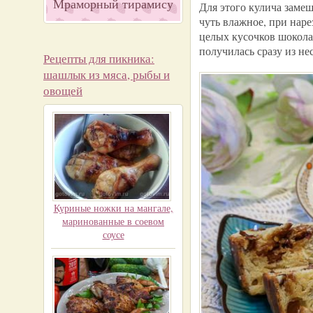
Мраморный тирамису
Для этого кулича замеш
чуть влажное, при наре
целых кусочков шоколад
получилась сразу из не
Рецепты для пикника:
шашлык из мяса, рыбы и
овощей
Куриные ножки на мангале,
маринованные в соевом
соусе