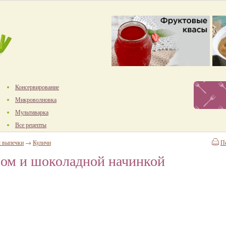
Консервирование
Микроволновка
Мультиварка
Все рецепты
ы выпечки
→
Куличи
П
мом и шоколадной начинкой