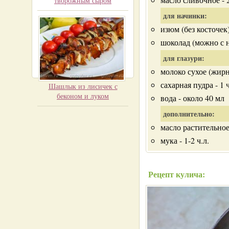
творожным сыром
для начинки:
изюм (без косточек)
шоколад (можно с н
для глазури:
молоко сухое (жирн
сахарная пудра - 1 ч
Шашлык из лисичек с
беконом и луком
вода - около 40 мл
дополнительно:
масло растительное
мука - 1-2 ч.л.
Рецепт кулича: