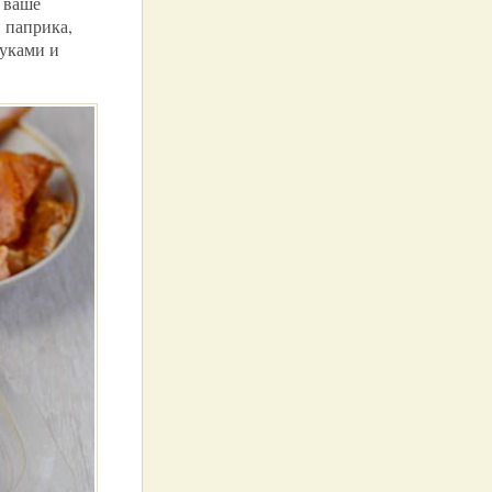
 ваше
 паприка,
руками и