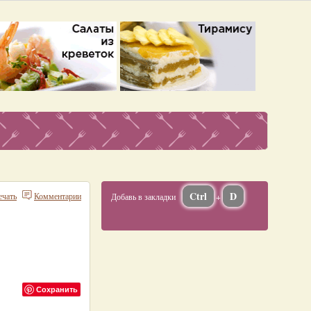
Ctrl
D
ечать
Комментарии
Добавь в закладки
+
Сохранить