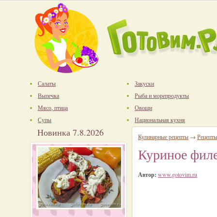
Салаты
Закуски
Выпечка
Рыба и морепродукты
Мясо, птица
Овощи
Супы
Национальная кухня
Новинка 7.8.2026
Кулинарные рецепты
→
Рецепты
Куриное филе
Автор:
www.gotovim.ru