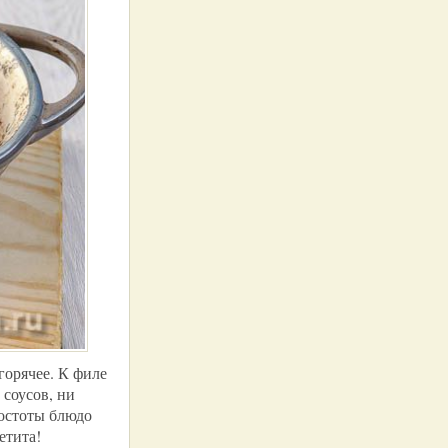
горячее. К филе
 соусов, ни
ростоты блюдо
етита!