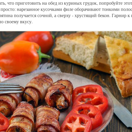
ь, что приготовить на обед из куриных грудок, попробуйте это
ь просто: нарезанное кусочками филе оборачивают тонкими поло
рятина получается сочной, а сверху - хрустящий бекон. Гарнир 
о своему вкусу.