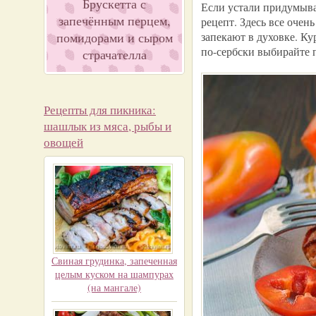
Брускетта с
Если устали придумыват
запечённым перцем,
рецепт. Здесь все очен
помидорами и сыром
запекают в духовке. Ку
по-сербски выбирайте п
страчателла
Рецепты для пикника:
шашлык из мяса, рыбы и
овощей
Свиная грудинка, запеченная
целым куском на шампурах
(на мангале)