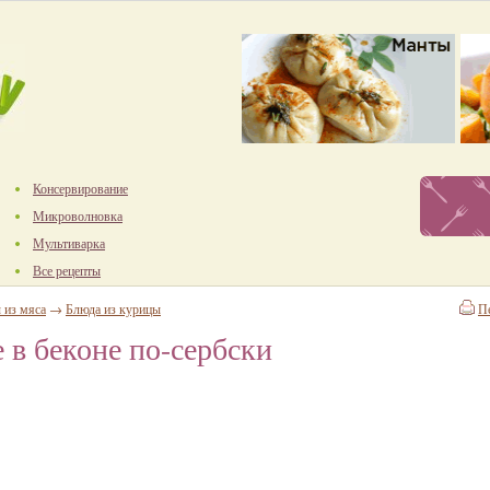
Консервирование
Микроволновка
Мультиварка
Все рецепты
 из мяса
→
Блюда из курицы
П
 в беконе по-сербски