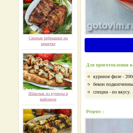
Свиные ребрышки на
решетке
Для приготовления в
куриное филе - 200
бекон подкопченны
специи - по вкусу.
Шашлык из курицы в
майонезе
Рецепт :