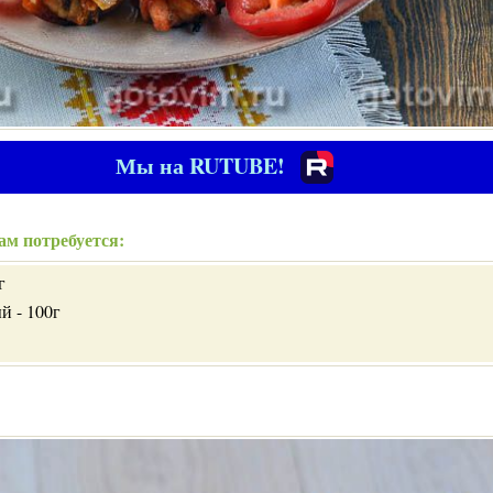
Мы на RUTUBE!
ам потребуется:
г
й - 100г