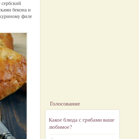
т сербский
сками бекона и
к куриному филе
Голосование
Какое блюда с грибами ваше
любимое?