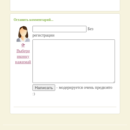
Оставить комментарий...
Без
регистрации
⟳
Выбери
иконку
нажимай
- модерируется очень предвзято
:)