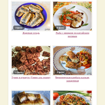
4 фото
9 фото
Жареная сельдь
Рыба с овощами по-китайским
мотивам
4 фото
5 фото
Тунец в кунжуте (Тонно аль сезамо)
Черноморская камбала калкан,
зажаренная