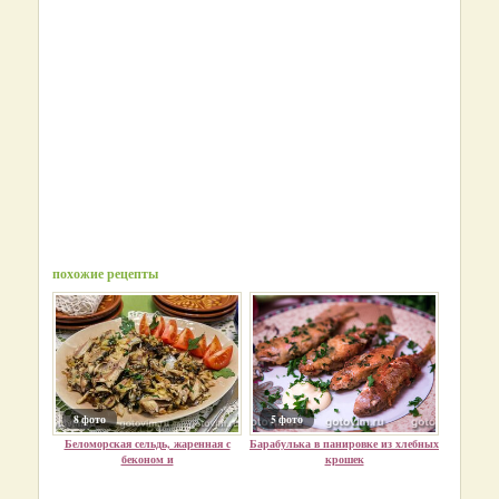
похожие рецепты
8 фото
5 фото
Беломорская сельдь, жаренная с
Барабулька в панировке из хлебных
беконом и
крошек