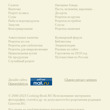
Салаты
Овощные блюда
Выпечка
Паста, пельмени, вареники...
Рецепт из мяса
Десерты
Супы
Рецепты из крупы
Рыба и морепродукты
Рецепты из грибов
Закуски
Соусы
Консервирование
Рецепты напитков
Алкогольные напитки
Кулинарный форум
Рецепты из сои
Библиотека
Рецепты для хлебопечки
Энциклопедия
Рецепты для микроволновки
Реклама на сайте
Национальная кухня
Гороскопы на 2010 год
По продуктам
Путешествия по России
Случайный рецепт
Дизайн сайта:
Change privacy settings
Orangelabel.ru
© 2000-2023 Сooking-Book.RU Использование материалов
фотографии, статей и др. не допускается без разрешения редакции
Gotovim.RU.
Все права на опубликованные материалы принадлежат