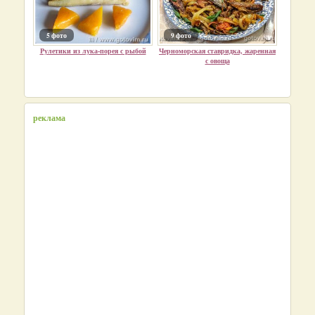
5 фото
9 фото
Рулетики из лука-порея с рыбой
Черноморская ставридка, жаренная
с овоща
реклама