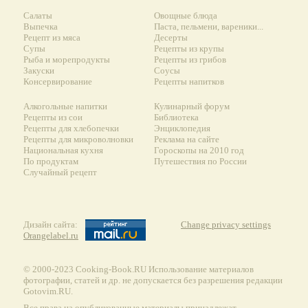
Салаты
Овощные блюда
Выпечка
Паста, пельмени, вареники...
Рецепт из мяса
Десерты
Супы
Рецепты из крупы
Рыба и морепродукты
Рецепты из грибов
Закуски
Соусы
Консервирование
Рецепты напитков
Алкогольные напитки
Кулинарный форум
Рецепты из сои
Библиотека
Рецепты для хлебопечки
Энциклопедия
Рецепты для микроволновки
Реклама на сайте
Национальная кухня
Гороскопы на 2010 год
По продуктам
Путешествия по России
Случайный рецепт
Дизайн сайта:
Change privacy settings
Orangelabel.ru
© 2000-2023 Сooking-Book.RU Использование материалов
фотографии, статей и др. не допускается без разрешения редакции
Gotovim.RU.
Все права на опубликованные материалы принадлежат