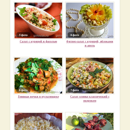
5 фото
8 фото
Салат с курицей и фасолью
Фитнес-салат с курицей, яблоками
и апель
6 фото
7 фото
Говяжьи почки в мультиварке
Салат оливье классический с
окороком