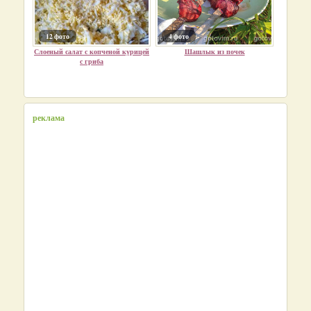
12 фото
4 фото
Слоеный салат с копченой курицей
Шашлык из почек
с гриба
реклама