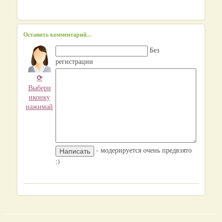
Оставить комментарий...
Без
регистрации
⟳
Выбери
иконку
нажимай
- модерируется очень предвзято
:)