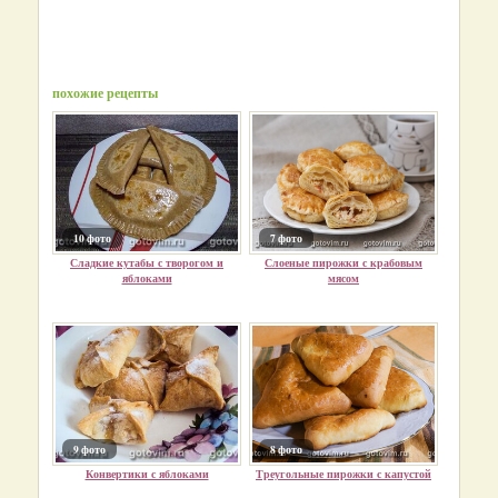
похожие рецепты
10 фото
7 фото
Сладкие кутабы с творогом и
Слоеные пирожки с крабовым
яблоками
мясом
9 фото
8 фото
Конвертики с яблоками
Треугольные пирожки с капустой