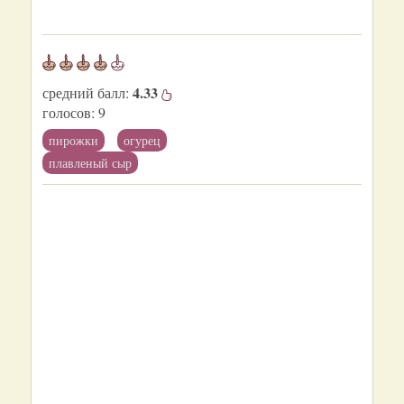
4.33
средний балл:
голосов:
9
пирожки
огурец
плавленый сыр