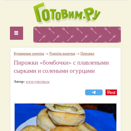
Кулинарные рецепты
→
Рецепты выпечки
→
Пирожки
Пирожки «бомбочки» с плавлеными
сырками и солеными огурцами
Автор:
www.gotovim.ru