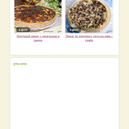
8 фото
8 фото
Песочный пирог с лисичками и
Пирог из песочного теста на пиве с
сыром
гриба
реклама