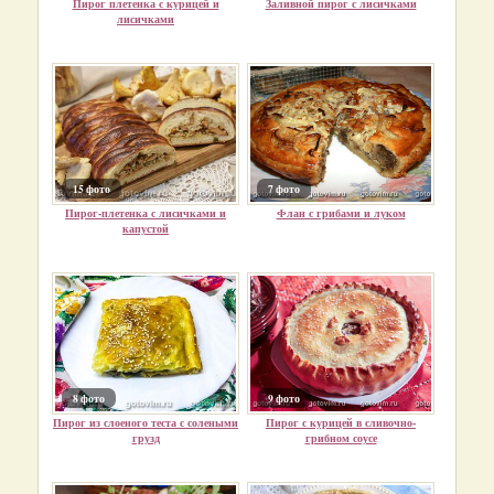
Пирог плетенка с курицей и
Заливной пирог с лисичками
лисичками
15 фото
7 фото
Пирог-плетенка с лисичками и
Флан с грибами и луком
капустой
8 фото
9 фото
Пирог из слоеного теста с солеными
Пирог с курицей в сливочно-
грузд
грибном соусе