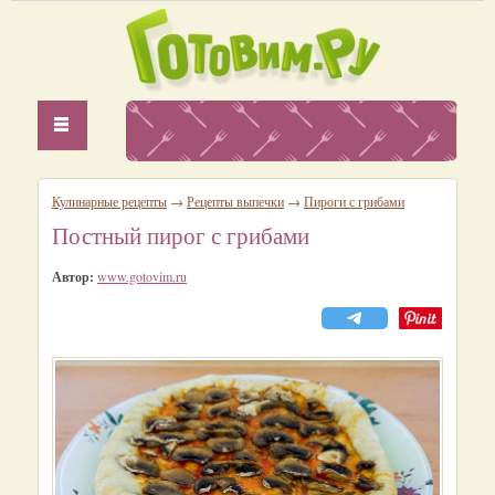
Кулинарные рецепты
→
Рецепты выпечки
→
Пироги с грибами
Постный пирог с грибами
Автор:
www.gotovim.ru