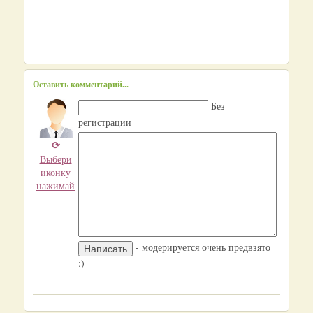
Оставить комментарий...
Без
регистрации
⟳
Выбери
иконку
нажимай
- модерируется очень предвзято
:)