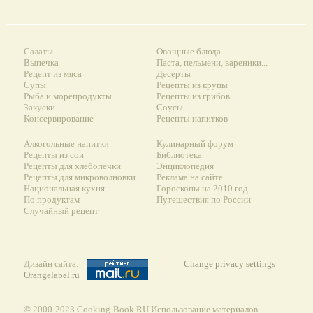
Салаты
Овощные блюда
Выпечка
Паста, пельмени, вареники...
Рецепт из мяса
Десерты
Супы
Рецепты из крупы
Рыба и морепродукты
Рецепты из грибов
Закуски
Соусы
Консервирование
Рецепты напитков
Алкогольные напитки
Кулинарный форум
Рецепты из сои
Библиотека
Рецепты для хлебопечки
Энциклопедия
Рецепты для микроволновки
Реклама на сайте
Национальная кухня
Гороскопы на 2010 год
По продуктам
Путешествия по России
Случайный рецепт
Дизайн сайта:
Change privacy settings
Orangelabel.ru
© 2000-2023 Сooking-Book.RU Использование материалов