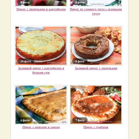
8 фото
8 фото
Пирог с лисичками и картофелем
Пирог из слоеного теста с солеными
грузд
10 фото
8 фото
Заливной пирог с картофелем и
Заливной пирог с лисичками
белыми гри
6 фото
7 фото
Пирог с опятами и сыром
Пирог с грибами