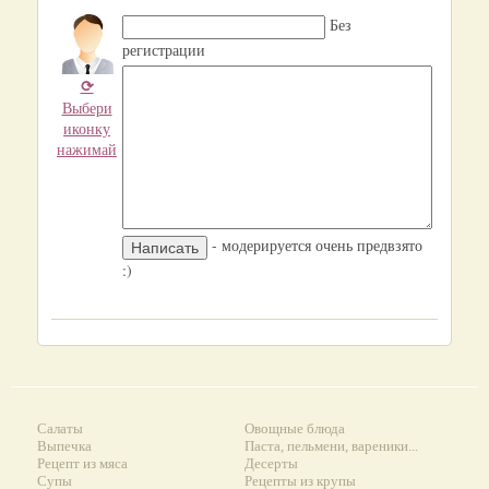
Без
регистрации
⟳
Выбери
иконку
нажимай
- модерируется очень предвзято
:)
Салаты
Овощные блюда
Выпечка
Паста, пельмени, вареники...
Рецепт из мяса
Десерты
Супы
Рецепты из крупы