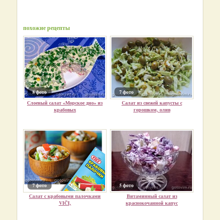
похожие рецепты
8 фото
7 фото
Слоеный салат «Морское дно» из
Салат из свежей капусты с
крабовых
горошком, олив
7 фото
5 фото
Салат с крабовыми палочками
Витаминный салат из
VIČI,
краснокочанной капус