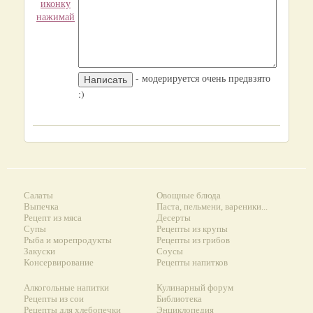
иконку
нажимай
- модерируется очень предвзято
:)
Салаты
Овощные блюда
Выпечка
Паста, пельмени, вареники...
Рецепт из мяса
Десерты
Супы
Рецепты из крупы
Рыба и морепродукты
Рецепты из грибов
Закуски
Соусы
Консервирование
Рецепты напитков
Алкогольные напитки
Кулинарный форум
Рецепты из сои
Библиотека
Рецепты для хлебопечки
Энциклопедия