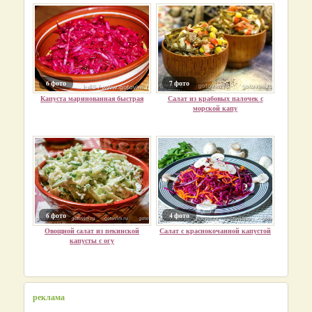
6 фото
7 фото
Капуста маринованная быстрая
Салат из крабовых палочек с
морской капу
6 фото
4 фото
Овощной салат из пекинской
Салат с краснокочанной капустой
капусты с огу
реклама