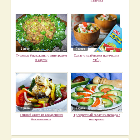
палочка
2 фото
7 фото
Тушеные баклажаны с виноградом
Салат с крабовыми палочками
и соусом
VIČI,
5 фото
4 фото
Теплый салат из обжаренных
Трехцветный салат из авокадо с
баклажанов и
моцарелло