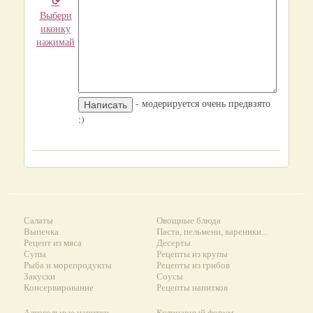
⟳
Выбери
иконку
нажимай
- модерируется очень предвзято
:)
Салаты
Овощные блюда
Выпечка
Паста, пельмени, вареники...
Рецепт из мяса
Десерты
Супы
Рецепты из крупы
Рыба и морепродукты
Рецепты из грибов
Закуски
Соусы
Консервирование
Рецепты напитков
Алкогольные напитки
Кулинарный форум