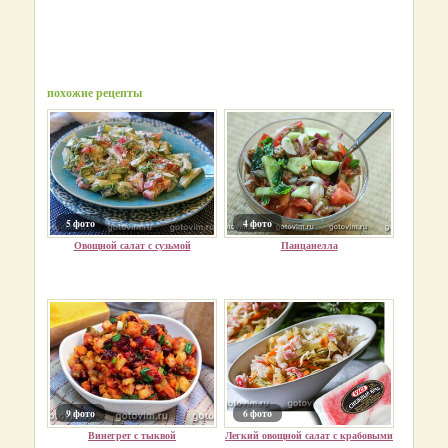
похожие рецепты
5 фото
4 фото
Овощной салат с сузьмой
Панцанелла
9 фото
6 фото
Винегрет с тыквой
Легкий овощной салат с крабовыми