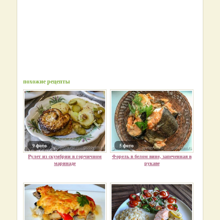
похожие рецепты
9 фото
5 фото
Рулет из скумбрии в горчичном
Форель в белом вине, запеченная в
маринаде
рукаве