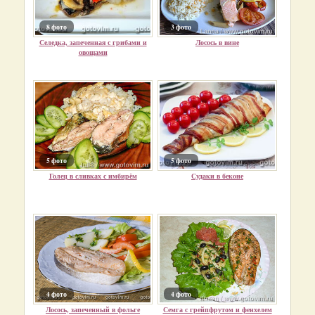
8 фото
3 фото
Селедка, запеченная с грибами и
Лосось в вине
овощами
5 фото
5 фото
Голец в сливках с имбирём
Судаки в беконе
4 фото
4 фото
Лосось, запеченный в фольге
Семга с грейпфрутом и фенхелем