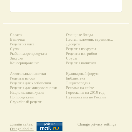
Салаты
Овощные блюда
Выпечка
Паста, пельмени, вареники...
Рецепт из мяса
Десерты
Супы
Рецепты из крупы
Рыба и морепродукты
Рецепты из грибов
Закуски
Соусы
Консервирование
Рецепты напитков
Алкогольные напитки
Кулинарный форум
Рецепты из сои
Библиотека
Рецепты для хлебопечки
Энциклопедия
Рецепты для микроволновки
Реклама на сайте
Национальная кухня
Гороскопы на 2010 год
По продуктам
Путешествия по России
Случайный рецепт
Дизайн сайта:
Change privacy settings
Orangelabel.ru