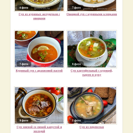
6 фото
7 фото
Суп из куриных желудочков с
Овощной суп с куриными клецками
овощами
7 фото
8 фото
Куриный суп с арахисовой пастой
Суп картофельный с курицей,
сыром и куку
8 фото
5 фото
Суп мясной со свежей капустой и
Суп из перепелки
молодой