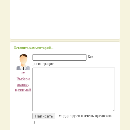
Оставить комментарий...
Без
регистрации
⟳
Выбери
иконку
нажимай
- модерируется очень предвзято
:)