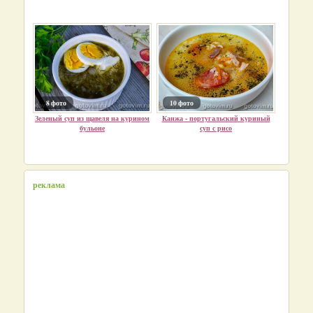
8 фото
10 фото
Зеленый суп из щавеля на курином
Канжа - португальский куриный
бульоне
суп с рисо
реклама