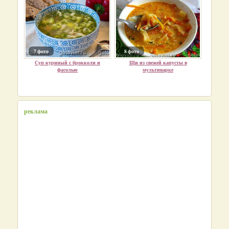
7 фото
8 фото
Суп куриный с брокколи и
Щи из свежей капусты в
фасолью
мультиварке
реклама