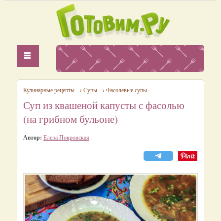
Кулинарные рецепты
→
Супы
→
Фасолевые супы
Суп из квашеной капусты с фасолью
(на грибном бульоне)
Автор:
Елена Покровская