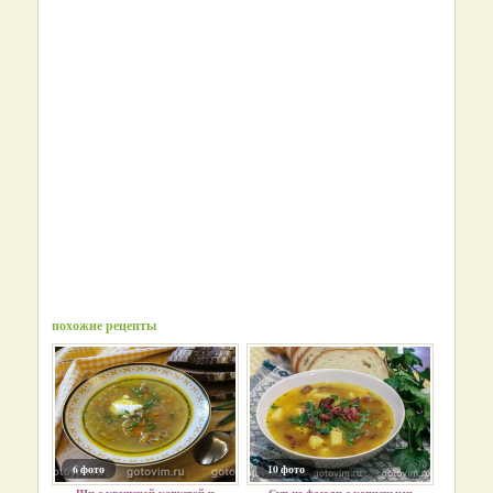
похожие рецепты
6 фото
10 фото
Щи с квашеной капустой и
Суп из фасоли с копчеными