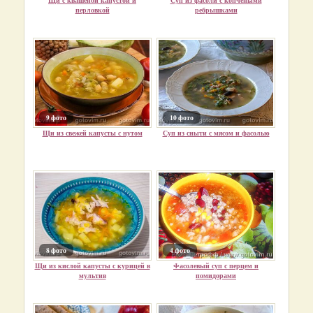
перловкой
ребрышками
9 фото
10 фото
Щи из свежей капусты с нутом
Суп из сныти с мясом и фасолью
8 фото
4 фото
Щи из кислой капусты с курицей в
Фасолевый суп с перцем и
мультив
помидорами