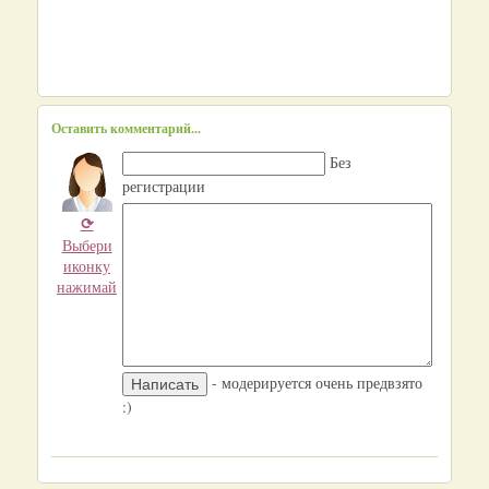
Оставить комментарий...
Без
регистрации
⟳
Выбери
иконку
нажимай
- модерируется очень предвзято
:)