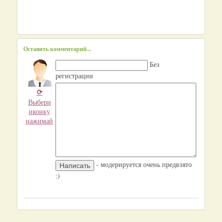
Оставить комментарий...
Без
регистрации
⟳
Выбери
иконку
нажимай
- модерируется очень предвзято
:)