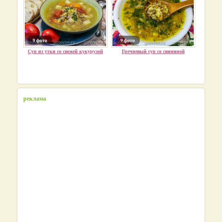
9 фото
9 фото
Суп из утки со свежей кукурузой
Гречневый суп со свининой
реклама