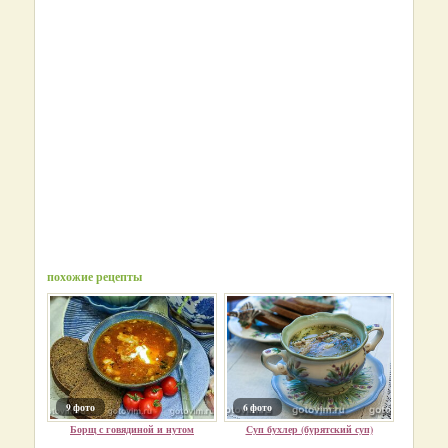
похожие рецепты
9 фото
6 фото
Борщ с говядиной и нутом
Суп бухлер (бурятский суп)