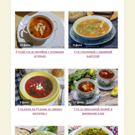
10 фото
9 фото
Густой суп из индейки с солеными
Суп гороховый с квашеной
огурцам
капустой
9 фото
13 фото
Суп-крем на бульоне из свиных
Суп со свекольной ботвой и
косточек с
жареными клец