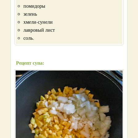
помидоры
зелень
хмели-сунели
лавровый лист
соль.
Рецепт супа: