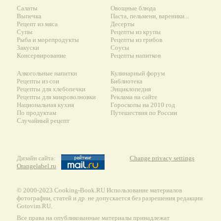
Салаты
Овощные блюда
Выпечка
Паста, пельмени, вареники...
Рецепт из мяса
Десерты
Супы
Рецепты из крупы
Рыба и морепродукты
Рецепты из грибов
Закуски
Соусы
Консервирование
Рецепты напитков
Алкогольные напитки
Кулинарный форум
Рецепты из сои
Библиотека
Рецепты для хлебопечки
Энциклопедия
Рецепты для микроволновки
Реклама на сайте
Национальная кухня
Гороскопы на 2010 год
По продуктам
Путешествия по России
Случайный рецепт
Дизайн сайта:
Change privacy settings
Orangelabel.ru
© 2000-2023 Сooking-Book.RU Использование материалов
фотографии, статей и др. не допускается без разрешения редакции
Gotovim.RU.
Все права на опубликованные материалы принадлежат