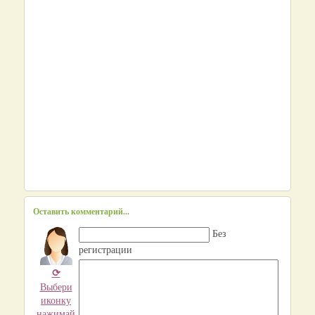
Оставить комментарий...
Без
регистрации
⟳
Выбери
иконку
нажимай