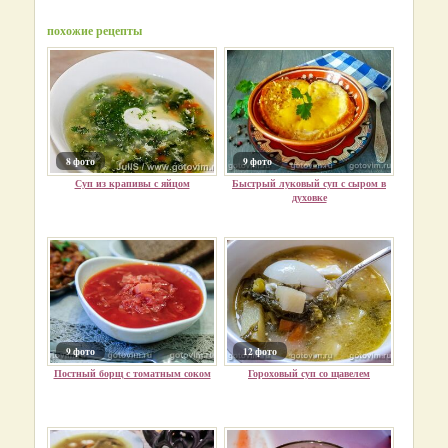
похожие рецепты
8 фото
9 фото
Суп из крапивы с яйцом
Быстрый луковый суп с сыром в
духовке
9 фото
12 фото
Постный борщ с томатным соком
Гороховый суп со щавелем