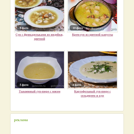
9 фото
10 фото
Суп с фрикадельками из индейки,
Крем-суп из цветной капусты
цветной
5 фото
6 фото
Тыквенный суп-пюре с мясом
Картофельный суп-пюре с
сельдереем и кур
реклама