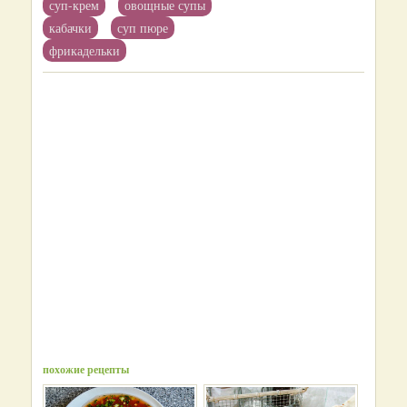
суп-крем
овощные супы
кабачки
суп пюре
фрикадельки
похожие рецепты