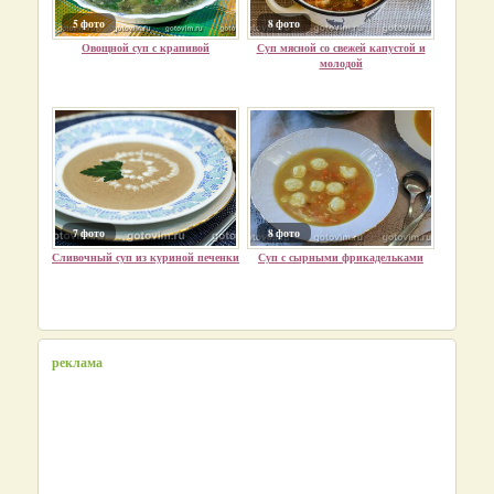
5 фото
8 фото
Овощной суп с крапивой
Суп мясной со свежей капустой и
молодой
7 фото
8 фото
Сливочный суп из куриной печенки
Суп с сырными фрикадельками
реклама