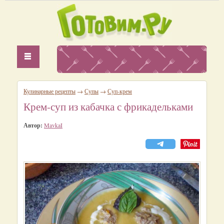
Кулинарные рецепты
→
Супы
→
Суп-крем
Крем-суп из кабачка с фрикадельками
Автор:
MavkaI