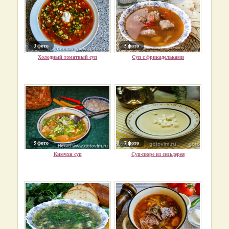
3 фото
5 фото
Холодный томатный суп
Суп с фрикадельками
5 фото
7 фото
Кимчхи суп
Суп-пюре из сельдерея