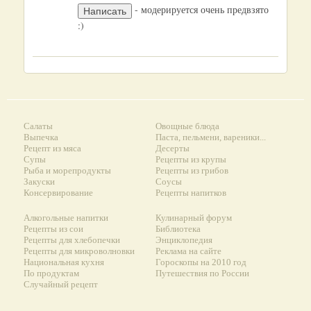
- модерируется очень предвзято
:)
Салаты
Овощные блюда
Выпечка
Паста, пельмени, вареники...
Рецепт из мяса
Десерты
Супы
Рецепты из крупы
Рыба и морепродукты
Рецепты из грибов
Закуски
Соусы
Консервирование
Рецепты напитков
Алкогольные напитки
Кулинарный форум
Рецепты из сои
Библиотека
Рецепты для хлебопечки
Энциклопедия
Рецепты для микроволновки
Реклама на сайте
Национальная кухня
Гороскопы на 2010 год
По продуктам
Путешествия по России
Случайный рецепт