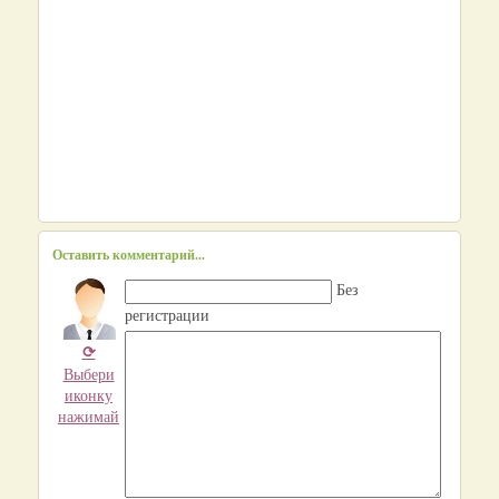
Оставить комментарий...
Без
регистрации
⟳
Выбери
иконку
нажимай