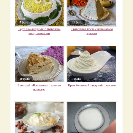
7 фото
10 фото
Торт шоколадный с творожно-
Творожная пасха с банановым
йогуртовым кр
кремом
10 фото
7 фото
Быстрый «Наполеон» с кремом
Крем белковый заварной с маслом
патисьер