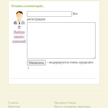
Оставить комментарий...
Без
регистрации
⟳
Выбери
иконку
нажимай
- модерируется очень предвзято
:)
Салаты
Овощные блюда
Выпечка
Паста, пельмени, вареники...