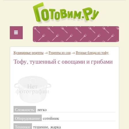
Кулинарные рецепты
→
Рецепты из сои
→
Вторые блюда из тофу
Тофу, тушенный с овощами и грибами
Сложность:
легкo
Оборудование:
сотейник
Техники:
тушение, жарка