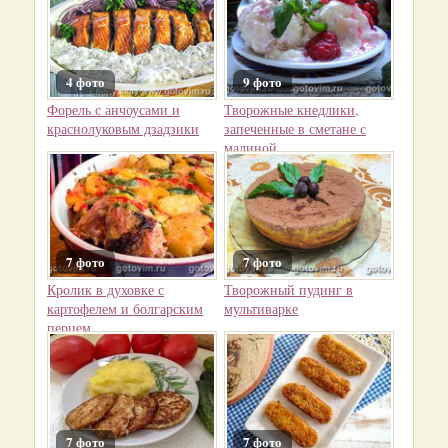
4 фото
9 фото
Форель с анчоусами и
Творожные кнедлики,
краснолуковым дзадзики
запеченные в сметане с
малиной
7 фото
7 фото
Кролик в духовке с
Творожный пудинг в
картофелем и болгарским
мультиварке
перцем
7 фото
7 фото