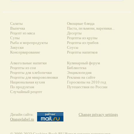
Салаты
Овощные блюда
Выпечка
Паста, пельмени, вареники...
Рецепт из мяса
Десерты
Супы
Рецепты из крупы
Рыба и морепродукты
Рецепты из грибов
Закуски
Соусы
Консервирование
Рецепты напитков
Алкогольные напитки
Кулинарный форум
Рецепты из сои
Библиотека
Рецепты для хлебопечки
Энциклопедия
Рецепты для микроволновки
Реклама на сайте
Национальная кухня
Гороскопы на 2010 год
По продуктам
Путешествия по России
Случайный рецепт
Дизайн сайта:
Change privacy settings
Orangelabel.ru
© 2000-2023 Сooking-Book.RU Использование материалов