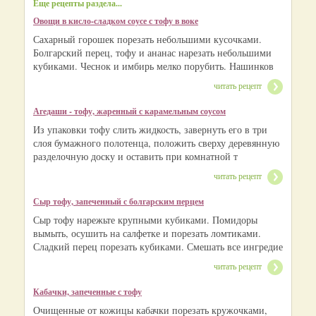
Еще рецепты раздела...
Овощи в кисло-сладком соусе с тофу в воке
Сахарный горошек порезать небольшими кусочками.
Болгарский перец, тофу и ананас нарезать небольшими
кубиками. Чеснок и имбирь мелко порубить. Нашинков
читать рецепт
Агедаши - тофу, жаренный с карамельным соусом
Из упаковки тофу слить жидкость, завернуть его в три
слоя бумажного полотенца, положить сверху деревянную
разделочную доску и оставить при комнатной т
читать рецепт
Сыр тофу, запеченный с болгарским перцем
Сыр тофу нарежьте крупными кубиками. Помидоры
вымыть, осушить на салфетке и порезать ломтиками.
Сладкий перец порезать кубиками. Смешать все ингредие
читать рецепт
Кабачки, запеченные с тофу
Очищенные от кожицы кабачки порезать кружочками,