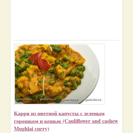
Карри из цветной капусты с зеленым
горошком и кешью (Cauliflower and cashew
Mughlai curry)