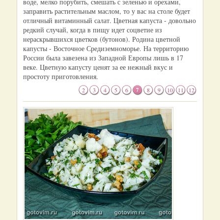
воде, мелко порубить, смешать с зеленью и орехами,
заправить растительным маслом, то у вас на столе будет
отличный витаминный салат. Цветная капуста - довольно
редкий случай, когда в пищу идет соцветие из
нераскрывшихся цветков (бутонов). Родина цветной
капусты - Восточное Средиземноморье. На территорию
России была завезена из Западной Европы лишь в 17
веке. Цветную капусту ценят за ее нежный вкус и
простоту приготовления.
2
3
4
5
6
7
8
9
10
11
12