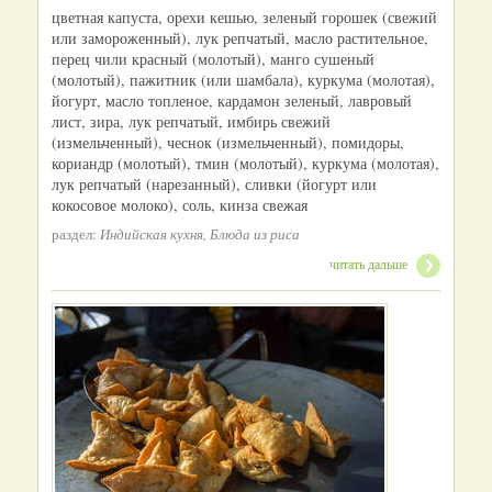
цветная капуста, орехи кешью, зеленый горошек (свежий
или замороженный), лук репчатый, масло растительное,
перец чили красный (молотый), манго сушеный
(молотый), пажитник (или шамбала), куркума (молотая),
йогурт, масло топленое, кардамон зеленый, лавровый
лист, зира, лук репчатый, имбирь свежий
(измельченный), чеснок (измельченный), помидоры,
кориандр (молотый), тмин (молотый), куркума (молотая),
лук репчатый (нарезанный), сливки (йогурт или
кокосовое молоко), соль, кинза свежая
раздел:
Индийская кухня, Блюда из риса
читать дальше