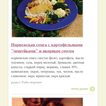
Норвежская семга с картофельными
"чешуйками" и икорным соусом
норвежская семга (чистое филе), картофель, масло
топленое, соль, перец молотый, брокколи, цветная
капуста, сладкий перец, морковь, сливки 30%,
шампанское, укроп, петрушка, лук, чеснок, масло
сливочное, икра зернистая, икра красная
раздел:
Рыба жареная
читать дальше