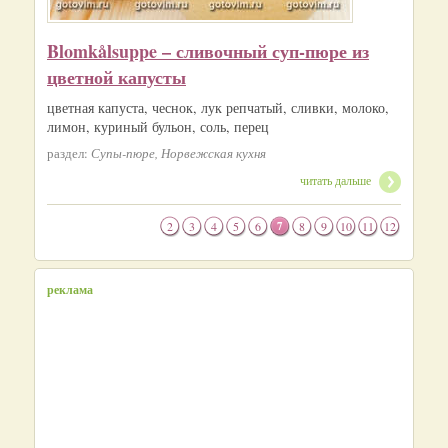
Blomkålsuppe – сливочный суп-пюре из
цветной капусты
цветная капуста, чеснок, лук репчатый, сливки, молоко,
лимон, куриный бульон, соль, перец
раздел:
Супы-пюре, Норвежская кухня
читать дальше
2
3
4
5
6
7
8
9
10
11
12
реклама