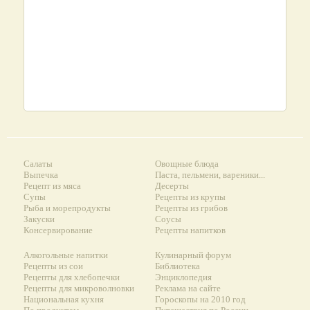
Салаты
Овощные блюда
Выпечка
Паста, пельмени, вареники...
Рецепт из мяса
Десерты
Супы
Рецепты из крупы
Рыба и морепродукты
Рецепты из грибов
Закуски
Соусы
Консервирование
Рецепты напитков
Алкогольные напитки
Кулинарный форум
Рецепты из сои
Библиотека
Рецепты для хлебопечки
Энциклопедия
Рецепты для микроволновки
Реклама на сайте
Национальная кухня
Гороскопы на 2010 год