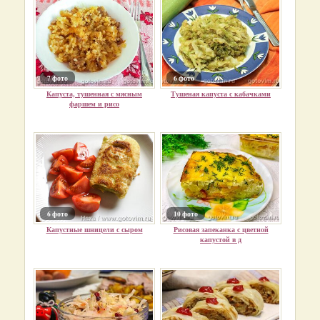
7 фото
6 фото
Капуста, тушенная с мясным
Тушеная капуста с кабачками
фаршем и рисо
6 фото
10 фото
Капустные шницели с сыром
Рисовая запеканка с цветной
капустой в д