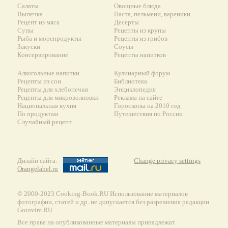
Салаты
Овощные блюда
Выпечка
Паста, пельмени, вареники...
Рецепт из мяса
Десерты
Супы
Рецепты из крупы
Рыба и морепродукты
Рецепты из грибов
Закуски
Соусы
Консервирование
Рецепты напитков
Алкогольные напитки
Кулинарный форум
Рецепты из сои
Библиотека
Рецепты для хлебопечки
Энциклопедия
Рецепты для микроволновки
Реклама на сайте
Национальная кухня
Гороскопы на 2010 год
По продуктам
Путешествия по России
Случайный рецепт
Дизайн сайта:
Change privacy settings
Orangelabel.ru
© 2000-2023 Сooking-Book.RU Использование материалов
фотографии, статей и др. не допускается без разрешения редакции
Gotovim.RU.
Все права на опубликованные материалы принадлежат