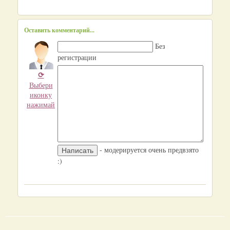
Оставить комментарий...
Без
регистрации
⟳
Выбери
иконку
нажимай
- модерируется очень предвзято
:)