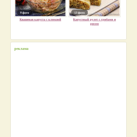
9 фото
13 фото
Квашеная капуста с клюквой
Капустный рулет с грибами и
рисом
реклама