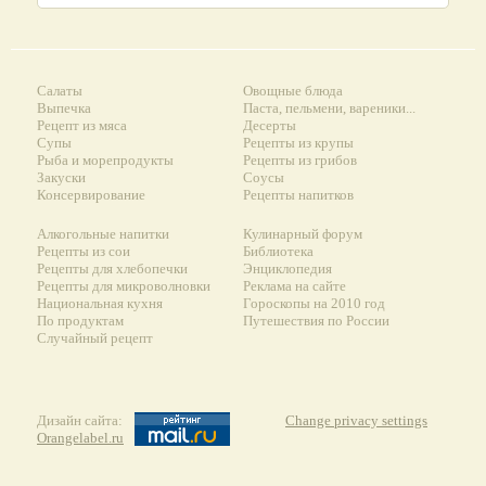
Салаты
Овощные блюда
Выпечка
Паста, пельмени, вареники...
Рецепт из мяса
Десерты
Супы
Рецепты из крупы
Рыба и морепродукты
Рецепты из грибов
Закуски
Соусы
Консервирование
Рецепты напитков
Алкогольные напитки
Кулинарный форум
Рецепты из сои
Библиотека
Рецепты для хлебопечки
Энциклопедия
Рецепты для микроволновки
Реклама на сайте
Национальная кухня
Гороскопы на 2010 год
По продуктам
Путешествия по России
Случайный рецепт
Дизайн сайта:
Change privacy settings
Orangelabel.ru