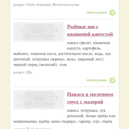
раздел:
Рыба жареная, Испанская кухня
читать дальше
Рыбные щи с
квашеной капустой
навага (филе), квашеная
капуста, картофель,
майонез, томатная паста, растительное масло, вода, лук
репчатый, петрушка (корень), мука, лавровый лист,
черный перец (молотый), соль
раздел:
Щи
читать дальше
Навага в молочном
соусе с мадерой
навага, петрушка, лук
репчатый, белые грибы или
шампиньоны, крабы, вино (мадера), гарнир, соус, перец
раздел:
Рыба тушеная