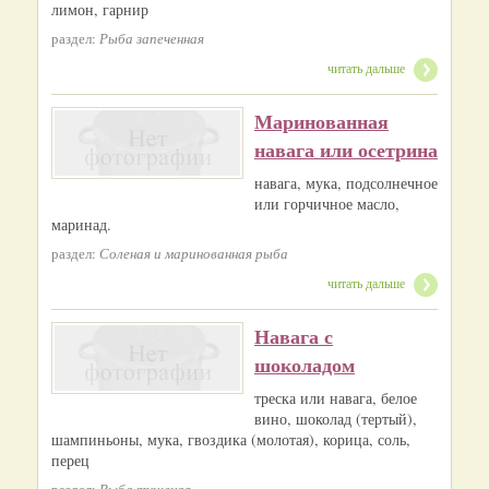
лимон, гарнир
раздел:
Рыба запеченная
читать дальше
Маринованная
навага или осетрина
навага, мука, подсолнечное
или горчичное масло,
маринад.
раздел:
Соленая и маринованная рыба
читать дальше
Навага с
шоколадом
треска или навага, белое
вино, шоколад (тертый),
шампиньоны, мука, гвоздика (молотая), корица, соль,
перец
раздел:
Рыба тушеная