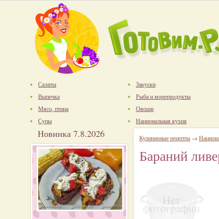
Салаты
Закуски
Выпечка
Рыба и морепродукты
Мясо, птица
Овощи
Супы
Национальная кухня
Новинка 7.8.2026
Кулинарные рецепты
→
Национ
Бараний ливе