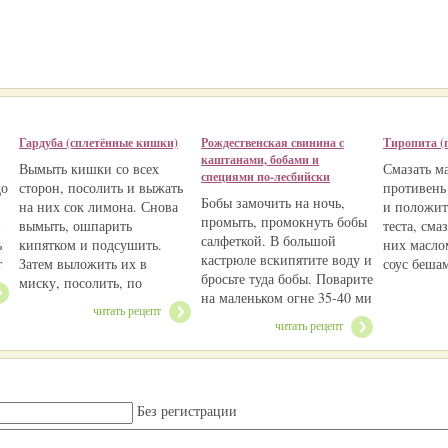
Гардуба (сплетённые кишки)
Рождественская свинина с
Тиропита (п
каштанами, бобами и
Вымыть кишки со всех
Смазать м
специями по-лесбийски
до
сторон, посолить и выжать
противень
Бобы замочить на ночь,
на них сок лимона. Снова
и положит
промыть, промокнуть бобы
н
вымыть, ошпарить
теста, сма
салфеткой. В большой
ь
кипятком и подсушить.
них масло
кастрюле вскипятите воду и
т
Затем выложить их в
соус беша
бросьте туда бобы. Поварите
миску, посолить, по
на маленьком огне 35-40 ми
читать рецепт
читать рецепт
Без регистрации