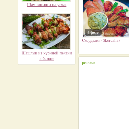
Шампиньоны на углях
4 фото
Cкордалия (Skordalia)
Шашлык из куриной печени
в беконе
реклама