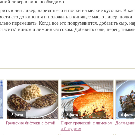
аний ливер в вине необходимо...
рить в ней ливер, нарезать его и почки на мелкие кусочки. В к
вести его до кипения и положить в кипящее масло ливер, почки,
льно перемешать. Когда все это подрумянится, добавить сыр, н
гасить" вином и лимонным соком. Добавить соль, перец, тимья
5 фото
8 фото
6 фото
Греческие бифтеки с фетой
Пирог греческий с лимоном
Долмадак
и йогуртом