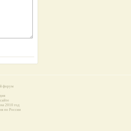
й форум
а
дия
 сайте
на 2010 год
ия по России