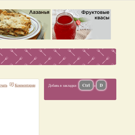
Ctrl
D
ечать
Комментарии
Добавь в закладки
+