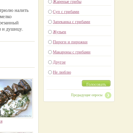
Жареные грибы
астрюлю налить
Суп с грибами
 мелко
Запеканка с грибами
арезанный
н и душицу.
Жульен
Пироги и пирожки
Макароны с грибами
Другое
Не люблю
Голосовать
Предыдущие опросы
ия