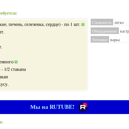
ебуется:
Сложность:
легкo
ие, печень, селезенка, сердце) - по 1 шт.
Оборудование:
каст
шт.
Техники:
варка
т.
немного
- 1/2 стакана
акан
кусу.
Мы на RUTUBE!
я: