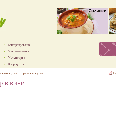
Консервирование
Микроволновка
Мультиварка
Все рецепты
альные кухни
→
Греческая кухня
П
р в вине