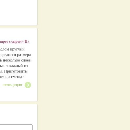
ирог с сыром) (II)
аслом круглый
 среднего размера
ь несколько слоев
зывая каждый из
м. Приготовить
мель и смешат
читать рецепт