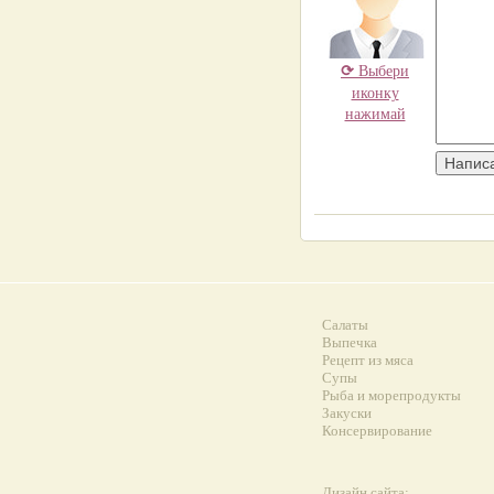
⟳
Выбери
иконку
нажимай
Салаты
Выпечка
Рецепт из мяса
Супы
Рыба и морепродукты
Закуски
Консервирование
Дизайн сайта: