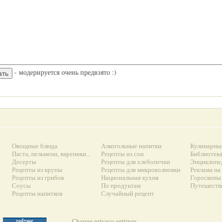
- модерируется очень предвзято :)
Овощные блюда
Алкогольные напитки
Кулинарны
Паста, пельмени, вареники...
Рецепты из сои
Библиотек
Десерты
Рецепты для хлебопечки
Энциклопе
Рецепты из крупы
Рецепты для микроволновки
Реклама на
Рецепты из грибов
Национальная кухня
Гороскопы 
Соусы
По продуктам
Путешеств
Рецепты напитков
Случайный рецепт
Change privacy settings