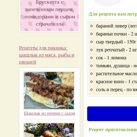
Брускетта с
запечённым перцем,
Для рецепта вам потр
помидорами и сыром
страчателла
бараний ливер (легк
бараньи почки - 2 
сыр твердый - 150г
Рецепты для пикника:
лук репчатый - 2 ш
шашлык из мяса, рыбы и
сок - 1 лимона
овощей
тимьян, душица - 
растительное масло 
красное вино - 1 ст
соль и перец - по в
Шашлык из печени с салом
Рецепт приготовлени