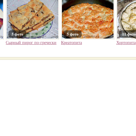
5 фото
5 фото
11 фото
Сырный пирог по-гречески
Креатопита
Хортопита