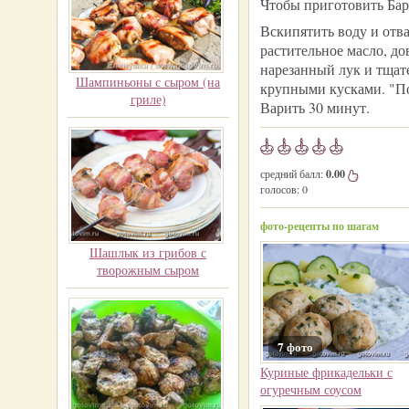
Чтобы приготовить Бар
Вскипятить воду и отва
растительное масло, до
нарезанный лук и тщате
Шампиньоны с сыром (на
крупными кусками. "По
гриле)
Варить 30 минут.
средний балл:
0.00
голосов:
0
фото-рецепты по шагам
Шашлык из грибов с
творожным сыром
7 фото
Куриные фрикадельки с
огуречным соусом