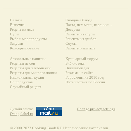
Салаты
Овощные блюда
Выпечка
Паста, пельмени, вареники...
Рецепт из мяса
Десерты
Супы
Рецепты из крупы
Рыба и морепродукты
Рецепты из грибов
Закуски
Соусы
Консервирование
Рецепты напитков
Алкогольные напитки
Кулинарный форум
Рецепты из сои
Библиотека
Рецепты для хлебопечки
Энциклопедия
Рецепты для микроволновки
Реклама на сайте
Национальная кухня
Гороскопы на 2010 год
По продуктам
Путешествия по России
Случайный рецепт
Дизайн сайта:
Change privacy settings
Orangelabel.ru
© 2000-2023 Сooking-Book.RU Использование материалов