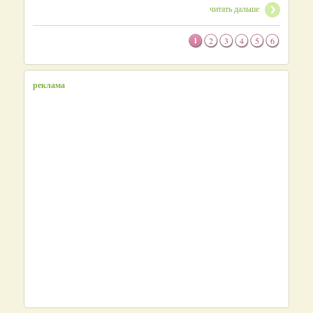
читать дальше
1
2
3
4
5
6
реклама