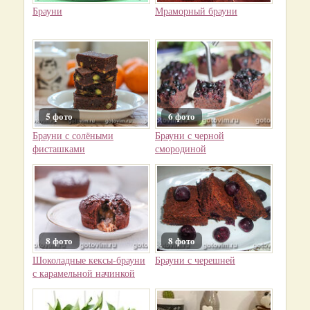
Брауни
Мраморный брауни
5 фото
6 фото
Брауни с солёными
Брауни с черной
фисташками
смородиной
8 фото
8 фото
Шоколадные кексы-брауни
Брауни с черешней
с карамельной начинкой