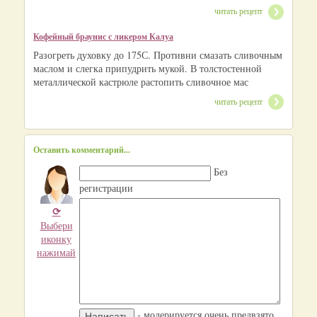
читать рецепт
Кофейный браунис с ликером Калуа
Разогреть духовку до 175С. Противни смазать сливочным
маслом и слегка припудрить мукой. В толстостенной
металлической кастрюле растопить сливочное мас
читать рецепт
Оставить комментарий...
Без
регистрации
⟳
Выбери
иконку
нажимай
- модерируется очень предвзято