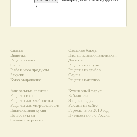
:)
Салаты
Овощные блюда
Выпечка
Паста, пельмени, вареники...
Рецепт из мяса
Десерты
Супы
Рецепты из крупы
Рыба и морепродукты
Рецепты из грибов
Закуски
Соусы
Консервирование
Рецепты напитков
Алкогольные напитки
Кулинарный форум
Рецепты из сои
Библиотека
Рецепты для хлебопечки
Энциклопедия
Рецепты для микроволновки
Реклама на сайте
Национальная кухня
Гороскопы на 2010 год
По продуктам
Путешествия по России
Случайный рецепт