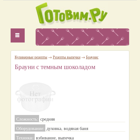
Кулинарные рецепты
→
Рецепты выпечки
→
Браунис
Брауни с темным шоколадом
Сложность:
средняя
Оборудование:
духовка, водяная баня
Техники:
взбивание, выпечка