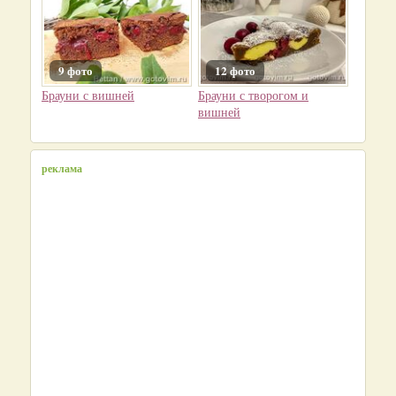
9 фото
12 фото
Брауни с вишней
Брауни с творогом и
вишней
реклама