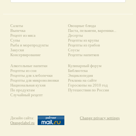
Салаты
Овощные блюда
Выпечка
Паста, пельмени, вареники...
Рецепт из мяса
Десерты
Супы
Рецепты из крупы
Рыба и морепродукты
Рецепты из грибов
Закуски
Соусы
Консервирование
Рецепты напитков
Алкогольные напитки
Кулинарный форум
Рецепты из сои
Библиотека
Рецепты для хлебопечки
Энциклопедия
Рецепты для микроволновки
Реклама на сайте
Национальная кухня
Гороскопы на 2010 год
По продуктам
Путешествия по России
Случайный рецепт
Дизайн сайта:
Change privacy settings
Orangelabel.ru