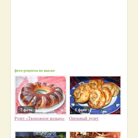
фото-рецепты по шагам
7 фото
5 фото
Рулет «Творожное кольцо»
Ореховый рулет