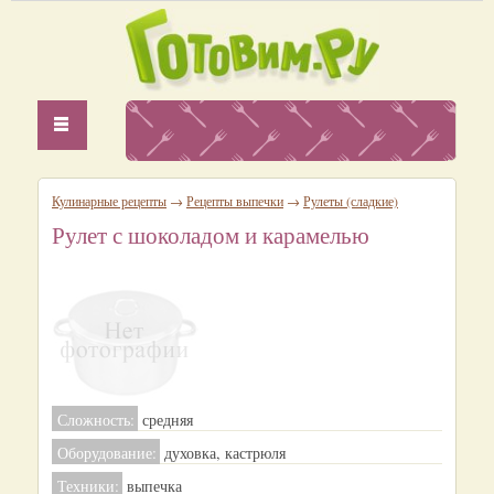
Кулинарные рецепты
→
Рецепты выпечки
→
Рулеты (сладкие)
Рулет с шоколадом и карамелью
Сложность:
средняя
Оборудование:
духовка, кастрюля
Техники:
выпечка