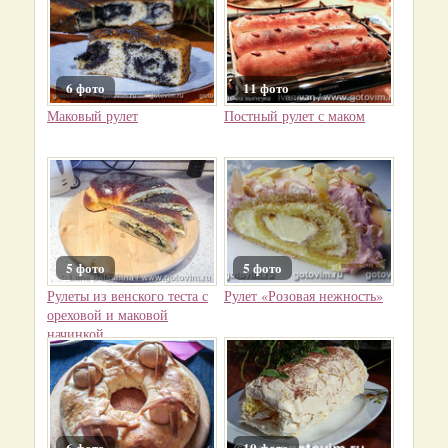
6 фото
11 фото
Маковый рулет
Постный рулет с маком
5 фото
5 фото
Рулеты из венского теста с
Рулет «Розовая нежность»
ореховой и маковой
начинкой