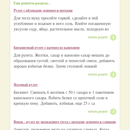
Еще рецепты раздела...
Рулет с яблоками, изюмом и орехами
Для теста муку просейте горкой, сделайте в ней
углубление и всыпьте в него соль. Влейте погашенную
уксусом соду, яйцо, растительное масло, холодную во
читать рецепт
Бисквитный рулет с кремом из каштанов
Для рулета. Желтки, сахар и ванилин-сахар мешать до
образования густой, светлой и пенистой смеси, добавить
хорошо взбитые белки. Затем столовой ложкой
читать рецепт
Ягодный рулет
Бисквит. Смешать 6 желтков с 50 г сахара и 1 пакетиком
ванильного сахара. Взбить белки со щепоткой соли в
крепкую пену. Добавить, взбивая, еще 25 г са
читать рецепт
Венок - рулет из дрожжевого теста с орехами, изюмом и сливами
Замесить дрожжевое тесто на согретых сливках. Когда